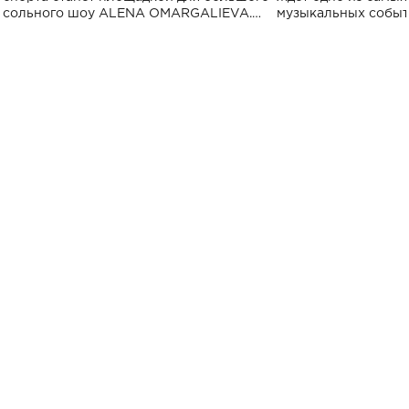
сольного шоу ALENA OMARGALIEVA.
музыкальных событ
Концерт получил символичное название
«Не пьяная — влюбленная».