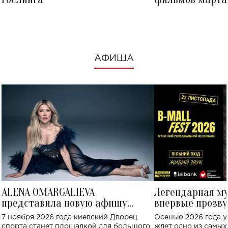
посмотреть в к
АФИША
ALENA OMARGALIEVA
Легендарная м
представила новую афишу
впервые прозву
большого концерта во Дворце
Украине: где со
7 ноября 2026 года киевский Дворец
Осенью 2026 года у
спорта
спорта станет площадкой для большого
ждет одно из самы