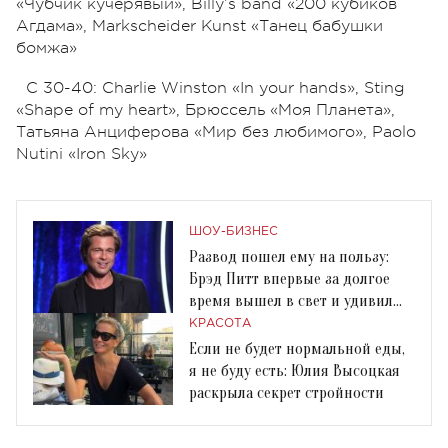
«Чубчик кучерявый», Billy’s band «200 кубиков
Агдама», Markscheider Kunst «Танец бабушки
бомжа»
С 30-40: Charlie Winston «In your hands», Sting
«Shape of my heart», Брюссель «Моя Планета»,
Татьяна Анциферова «Мир без любимого», Paolo
Nutini «Iron Sky»
ШОУ-БИЗНЕС
Развод пошел ему на пользу:
Брэд Питт впервые за долгое
время вышел в свет и удивил
внешним видом
КРАСОТА
Если не будет нормальной еды,
я не буду есть: Юлия Высоцкая
раскрыла секрет стройности