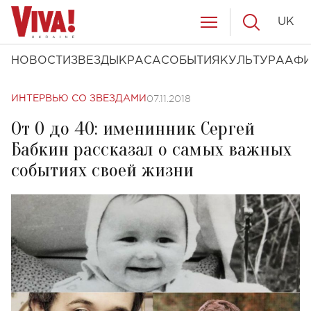
UK
НОВОСТИ
ЗВЕЗДЫ
КРАСА
СОБЫТИЯ
КУЛЬТУРА
АФ
07.11.2018
ИНТЕРВЬЮ СО ЗВЕЗДАМИ
От 0 до 40: именинник Сергей
Бабкин рассказал о самых важных
событиях своей жизни