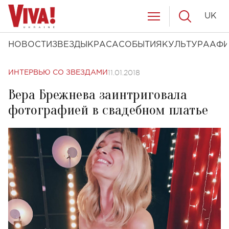
UK
НОВОСТИ
ЗВЕЗДЫ
КРАСА
СОБЫТИЯ
КУЛЬТУРА
АФ
11.01.2018
ИНТЕРВЬЮ СО ЗВЕЗДАМИ
Вера Брежнева заинтриговала
фотографией в свадебном платье