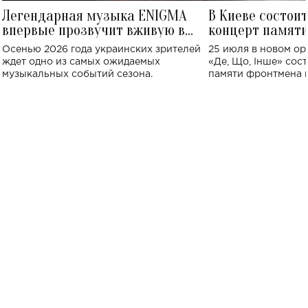
Легендарная музыка ENIGMA
В Киеве состои
впервые прозвучит вживую в
концерт памят
Украине: где состоится концерт
Клименко: более
Осенью 2026 года украинских зрителей
25 июля в новом op
исполнят песн
ждет одно из самых ожидаемых
«Де, Що, Інше» сос
музыкальных событий сезона.
памяти фронтмена
Михаила Клименко. 
особенный музыкал
посвященный артист
стало символом ис
настоящей любви.