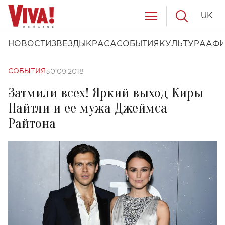
UK
НОВОСТИ
ЗВЕЗДЫ
КРАСА
СОБЫТИЯ
КУЛЬТУРА
АФ
30.09.2018
СОБЫТИЯ
Затмили всех! Яркий выход Киры
Найтли и ее мужа Джеймса
Райтона