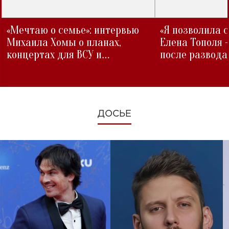
«Мечтаю о семье»: интервью
«Я позволила 
Михаила Хомы о планах,
Елена Тополя 
концертах для ВСУ и
после развода
изменениях во время войны
ДОСЬЕ