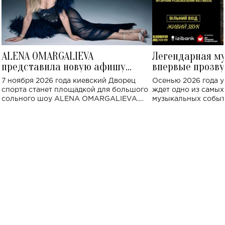
ALENA OMARGALIEVA
Легендарная м
представила новую афишу
впервые прозву
большого концерта во Дворце
Украине: где со
7 ноября 2026 года киевский Дворец
Осенью 2026 года у
спорта
спорта станет площадкой для большого
ждет одно из самы
сольного шоу ALENA OMARGALIEVA.
музыкальных событ
Концерт получил символичное название
«Не пьяная — влюбленная».