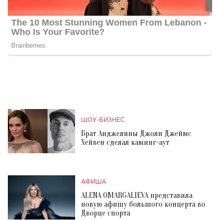
ШОУ-БИЗНЕС
Брат Анджелины Джоли Джеймс
Хейвен сделал каминг-аут
АФИША
ALENA OMARGALIEVA представила
новую афишу большого концерта во
Дворце спорта