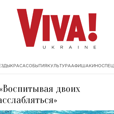
ЕЗДЫ
КРАСА
СОБЫТИЯ
КУЛЬТУРА
АФИША
КИНО
СПЕЦ
 «Воспитывая двоих
асслабляться»