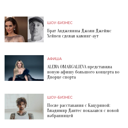
ШОУ-БИЗНЕС
Брат Анджелины Джоли Джеймс
Хейвен сделал каминг-аут
АФИША
ALENA OMARGALIEVA представила
новую афишу большого концерта во
Дворце спорта
ШОУ-БИЗНЕС
После расставания с Кацуриной:
Владимир Дантес показался с новой
избранницей