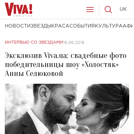
UK
НОВОСТИ
ЗВЕЗДЫ
КРАСА
СОБЫТИЯ
КУЛЬТУРА
АФ
16.06.2018
ИНТЕРВЬЮ СО ЗВЕЗДАМИ
Эксклюзив Viva.ua: свадебные фото
победительницы шоу «Холостяк»
Анны Селюковой