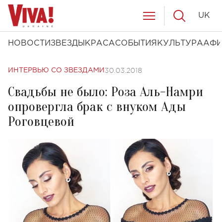
UK
НОВОСТИ
ЗВЕЗДЫ
КРАСА
СОБЫТИЯ
КУЛЬТУРА
АФ
30.03.2018
ИНТЕРВЬЮ СО ЗВЕЗДАМИ
Свадьбы не было: Роза Аль-Намри
опровергла брак с внуком Ады
Роговцевой