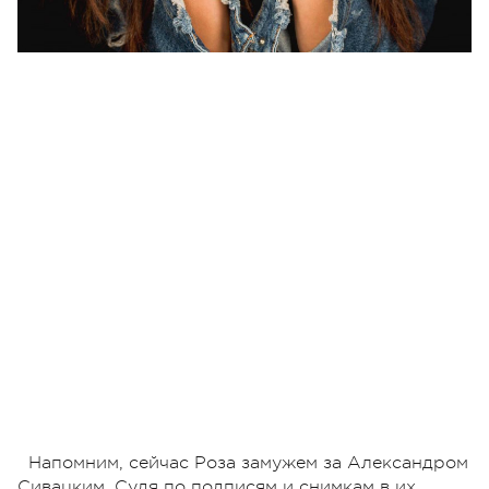
Напомним, сейчас Роза замужем за Александром
Сивацким. Судя по подписям и снимкам в их