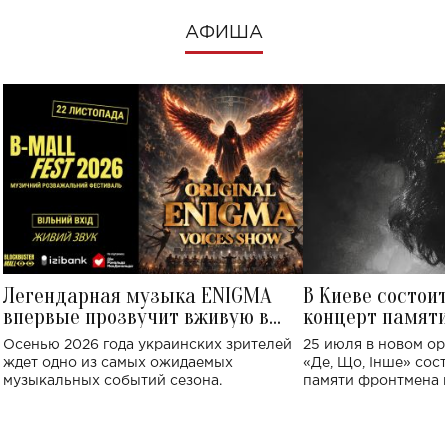
АФИША
Легендарная музыка ENIGMA
В Киеве состои
впервые прозвучит вживую в
концерт памят
Украине: где состоится концерт
Клименко: более
Осенью 2026 года украинских зрителей
25 июля в новом op
исполнят песн
ждет одно из самых ожидаемых
«Де, Що, Інше» сос
музыкальных событий сезона.
памяти фронтмена
Михаила Клименко. 
особенный музыкал
посвященный артист