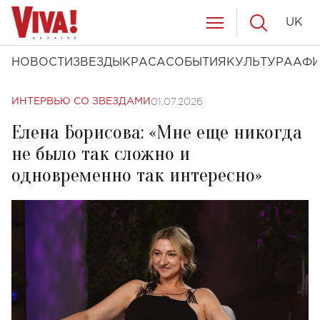
UK
НОВОСТИ
ЗВЕЗДЫ
КРАСА
СОБЫТИЯ
КУЛЬТУРА
АФ
01.07.2026
ИНТЕРВЬЮ СО ЗВЕЗДАМИ
Елена Борисова: «Мне еще никогда
не было так сложно и
одновременно так интересно»