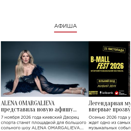
АФИША
ALENA OMARGALIEVA
Легендарная м
представила новую афишу
впервые прозву
большого концерта во Дворце
Украине: где со
7 ноября 2026 года киевский Дворец
Осенью 2026 года у
спорта
спорта станет площадкой для большого
ждет одно из самы
сольного шоу ALENA OMARGALIEVA.
музыкальных событ