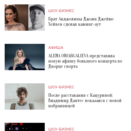
ШОУ-БИЗНЕС
Брат Анджелины Джоли Джеймс
Хейвен сделал каминг-аут
АФИША
ALENA OMARGALIEVA представила
новую афишу большого концерта во
Дворце спорта
ШОУ-БИЗНЕС
После расставания с Кацуриной:
Владимир Дантес показался с новой
избранницей
ШОУ-БИЗНЕС