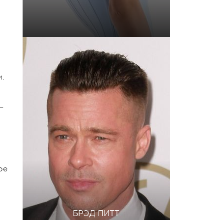
и.
—
ре
БРЭД ПИТТ