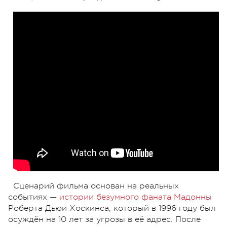
Сценарий фильма основан на реальных
событиях —
истории безумного фаната Мадонны
Роберта Дьюи Хоскинса, который в 1996 году был
осуждён на 10 лет за угрозы в её адрес. После