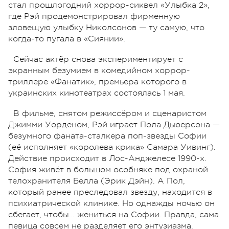
стал прошлогодний хоррор-сиквел «Улыбка 2»,
где Рэй продемонстрировал фирменную
зловещую улыбку Николсонов — ту самую, что
когда-то пугала в «Сиянии».
Сейчас актёр снова экспериментирует с
экранным безумием в комедийном хоррор-
триллере «Фанатик», премьера которого в
украинских кинотеатрах состоялась 1 мая.
В фильме, снятом режиссёром и сценаристом
Джимми Уорденом, Рэй играет Пола Дьюерсона —
безумного фаната-сталкера поп-звезды Софии
(её исполняет «королева крика» Самара Уивинг).
Действие происходит в Лос-Анджелесе 1990-х.
София живёт в большом особняке под охраной
телохранителя Белла (Эрик Дэйн). А Пол,
который ранее преследовал звезду, находится в
психиатрической клинике. Но однажды ночью он
сбегает, чтобы… жениться на Софии. Правда, сама
певица совсем не разделяет его энтузиазма.