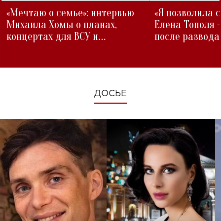
«Мечтаю о семье»: интервью
«Я позволила 
Михаила Хомы о планах,
Елена Тополя 
концертах для ВСУ и
после развода
изменениях во время войны
ДОСЬЕ