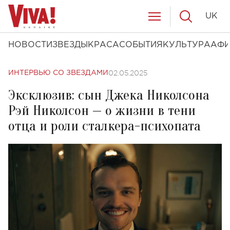
UK
НОВОСТИ
ЗВЕЗДЫ
КРАСА
СОБЫТИЯ
КУЛЬТУРА
АФ
02.05.2025
ИНТЕРВЬЮ СО ЗВЕЗДАМИ
Эксклюзив: сын Джека Николсона
Рэй Николсон — о жизни в тени
отца и роли сталкера-психопата