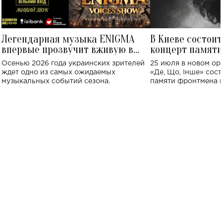
Легендарная музыка ENIGMA
В Киеве состои
впервые прозвучит вживую в
концерт памят
Украине: где состоится концерт
Клименко: более
Осенью 2026 года украинских зрителей
25 июля в новом op
исполнят песн
ждет одно из самых ожидаемых
«Де, Що, Інше» сос
музыкальных событий сезона.
памяти фронтмена
Михаила Клименко. 
особенный музыкал
посвященный артист
стало символом ис
настоящей любви.