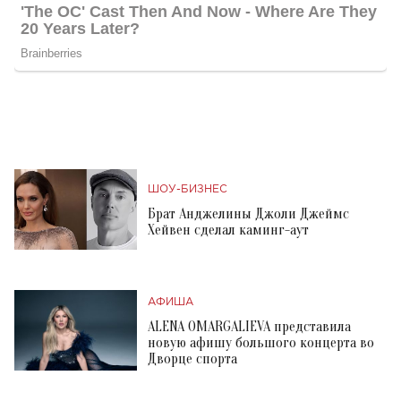
ШОУ-БИЗНЕС
Брат Анджелины Джоли Джеймс
Хейвен сделал каминг-аут
АФИША
ALENA OMARGALIEVA представила
новую афишу большого концерта во
Дворце спорта