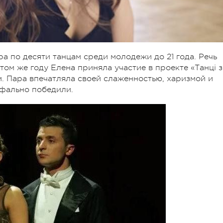
а по десяти танцам среди молодежи до 21 года. Речь
ом же году Елена приняла участие в проекте «Танці з
м. Пара впечатляла своей слаженностью, харизмой и
мфально победили.