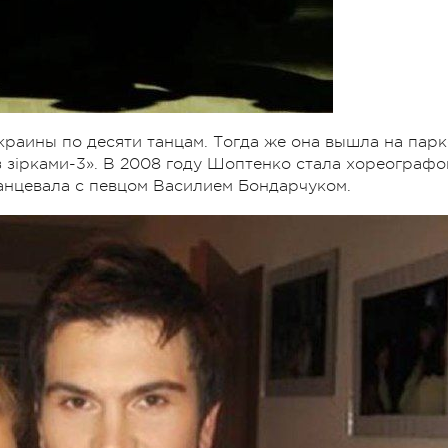
краины по десяти танцам. Тогда же она вышла на парк
 зірками-3». В 2008 году Шоптенко стала хореографо
танцевала с певцом Василием Бондарчуком.