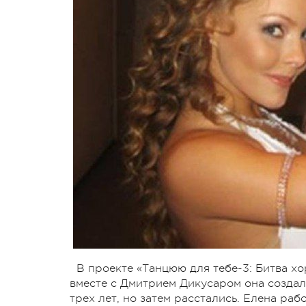
В проекте «Танцюю для тебе-3: Битва х
вместе с Дмитрием Дикусаром она создал
трех лет, но затем расстались. Елена ра