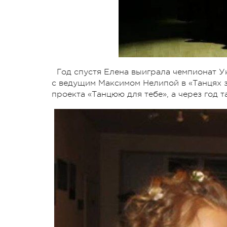
Год спустя Елена выиграла чемпионат У
с ведущим Максимом Нелипой в «Танцях з
проекта «Танцюю для тебе», а через год 