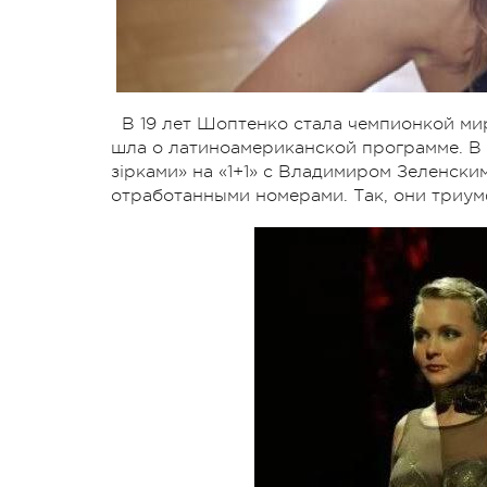
В 19 лет Шоптенко стала чемпионкой мир
шла о латиноамериканской программе. В т
зірками» на «1+1» с Владимиром Зеленски
отработанными номерами. Так, они триу