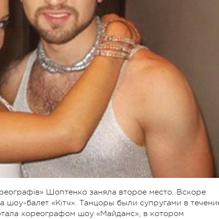
ореографів» Шоптенко заняла второе место. Вскоре
а шоу-балет «Кітч». Танцоры были супругами в течени
ботала хореографом шоу «Майданс», в котором