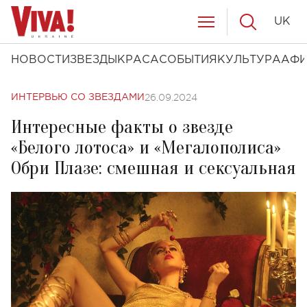
UK
НОВОСТИ
ЗВЕЗДЫ
КРАСА
СОБЫТИЯ
КУЛЬТУРА
АФ
26.09.2024
ИНТЕРВЬЮ СО ЗВЕЗДАМИ
Интересные факты о звезде
«Белого лотоса» и «Мегалополиса»
Обри Плазе: смешная и сексуальная