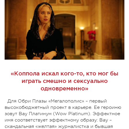
«Коппола искал кого-то, кто мог бы
играть смешно и сексуально
одновременно»
Для Обри Плазы «Мегалополис» – первый
высокобюджетный проект в карьере. Ее героиню
зовут Вау Платинум (Wow Platinum). Эффектное
имя соответствует эффектному образу: Вау –
скандальная «желтая» журналистка и бывшая