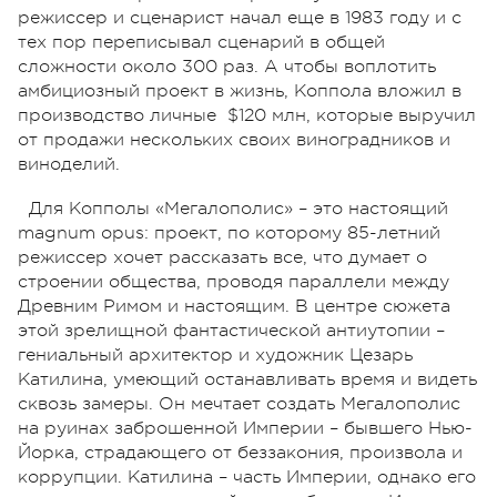
режиссер и сценарист начал еще в 1983 году и с
тех пор переписывал сценарий в общей
сложности около 300 раз. А чтобы воплотить
амбициозный проект в жизнь, Коппола вложил в
производство личные
$120 млн, которые выручил
от продажи нескольких своих виноградников и
виноделий.
Для Копполы «Мегалополис» – это настоящий
magnum opus: проект, по которому 85-летний
режиссер хочет рассказать все, что думает о
строении общества, проводя параллели между
Древним Римом и настоящим. В центре сюжета
этой зрелищной фантастической антиутопии –
гениальный архитектор и художник Цезарь
Катилина, умеющий останавливать время и видеть
сквозь замеры. Он мечтает создать Мегалополис
на руинах заброшенной Империи – бывшего Нью-
Йорка, страдающего от беззакония, произвола и
коррупции. Катилина – часть Империи, однако его