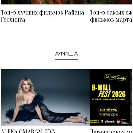
Топ-5 лучших фильмов Райана
Топ-5 самых о
Гослинга
фильмов марта 
посмотреть в к
АФИША
ALENA OMARGALIEVA
Легендарная м