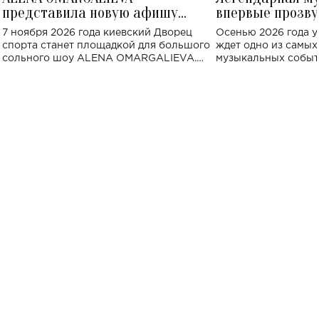
представила новую афишу
впервые прозву
большого концерта во Дворце
Украине: где со
7 ноября 2026 года киевский Дворец
Осенью 2026 года у
спорта
спорта станет площадкой для большого
ждет одно из самы
сольного шоу ALENA OMARGALIEVA.
музыкальных событ
Концерт получил символичное название
«Не пьяная — влюбленная».