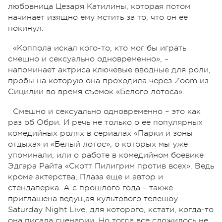
любовница Цезаря Катилины, которая потом
начинает изящно ему мстить за то, что он ее
покинул.
«Коппола искал кого-то, кто мог бы играть
смешно и сексуально одновременно», –
напоминает актриса ключевые вводные для роли,
пробы на которую она проходила через Zoom из
Сицилии во время съемок «Белого лотоса».
Смешно и сексуально одновременно – это как
раз об Обри. И речь не только о ее популярных
комедийных ролях в сериалах «Парки и зоны
отдыха» и «Белый лотос», о которых мы уже
упоминали, или о работе в комедийном боевике
Эдгара Райта «Скотт Пилигрим против всех». Ведь
кроме актерства, Плаза еще и автор и
стендаперка. А с прошлого года – также
приглашена ведущая культового телешоу
Saturday Night Live, для которого, кстати, когда-то
она писала сценарии. Но тогда все сложилось не