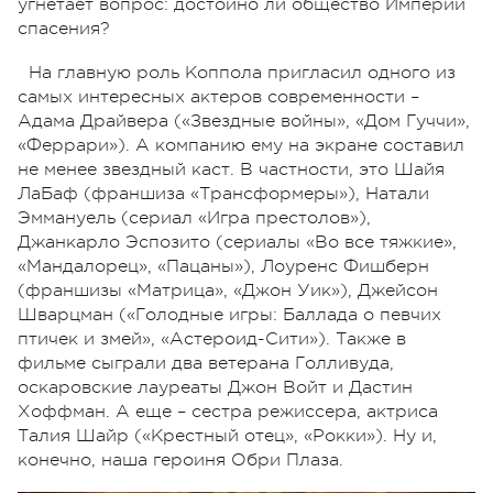
угнетает вопрос: достойно ли общество Империи
спасения?
На главную роль Коппола пригласил одного из
самых интересных актеров современности –
Адама Драйвера («Звездные войны», «Дом Гуччи»,
«Феррари»). А компанию ему на экране составил
не менее звездный каст. В частности, это Шайя
ЛаБаф (франшиза «Трансформеры»), Натали
Эммануель (сериал «Игра престолов»),
Джанкарло Эспозито (сериалы «Во все тяжкие»,
«Мандалорец», «Пацаны»), Лоуренс Фишберн
(франшизы «Матрица», «Джон Уик»), Джейсон
Шварцман («Голодные игры: Баллада о певчих
птичек и змей», «Астероид-Сити»). Также в
фильме сыграли два ветерана Голливуда,
оскаровские лауреаты Джон Войт и Дастин
Хоффман. А еще – сестра режиссера, актриса
Талия Шайр («Крестный отец», «Рокки»). Ну и,
конечно, наша героиня Обри Плаза.