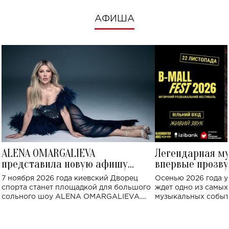
АФИША
ALENA OMARGALIEVA
Легендарная м
представила новую афишу
впервые прозву
большого концерта во Дворце
Украине: где со
7 ноября 2026 года киевский Дворец
Осенью 2026 года у
спорта
спорта станет площадкой для большого
ждет одно из самы
сольного шоу ALENA OMARGALIEVA.
музыкальных событ
Концерт получил символичное название
«Не пьяная — влюбленная».