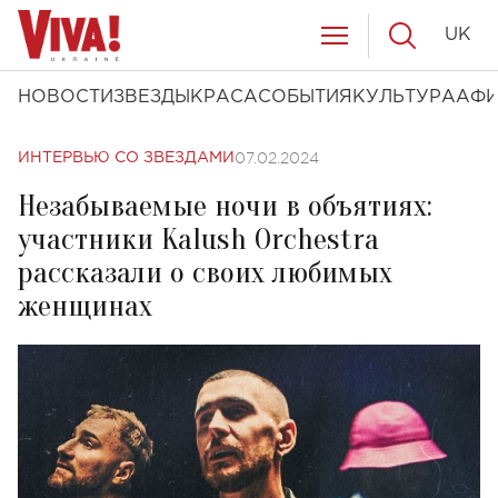
UK
НОВОСТИ
ЗВЕЗДЫ
КРАСА
СОБЫТИЯ
КУЛЬТУРА
АФ
07.02.2024
ИНТЕРВЬЮ СО ЗВЕЗДАМИ
Незабываемые ночи в объятиях:
участники Kalush Orchestra
рассказали о своих любимых
женщинах