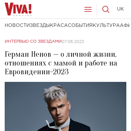
UK
НОВОСТИ
ЗВЕЗДЫ
КРАСА
СОБЫТИЯ
КУЛЬТУРА
АФ
07.06.2023
ИНТЕРВЬЮ СО ЗВЕЗДАМИ
Герман Ненов — о личной жизни,
отношениях с мамой и работе на
Евровидении-2023