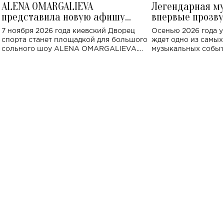
ALENA OMARGALIEVA
Легендарная м
представила новую афишу
впервые прозву
большого концерта во Дворце
Украине: где со
7 ноября 2026 года киевский Дворец
Осенью 2026 года у
спорта
спорта станет площадкой для большого
ждет одно из самы
сольного шоу ALENA OMARGALIEVA.
музыкальных событ
Концерт получил символичное название
«Не пьяная — влюбленная».