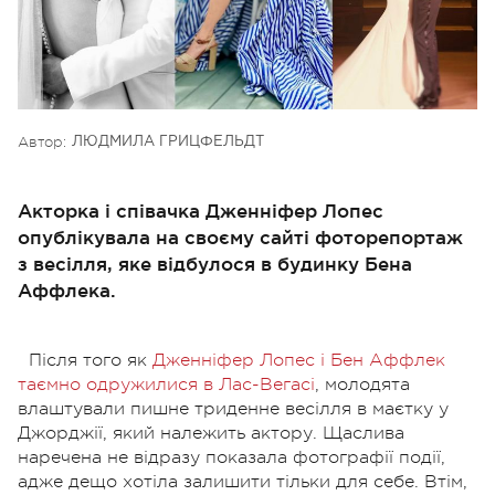
Автор:
ЛЮДМИЛА ГРИЦФЕЛЬДТ
Акторка і співачка Дженніфер Лопес
опублікувала на своєму сайті фоторепортаж
з весілля, яке відбулося в будинку Бена
Аффлека.
Після того як
Дженніфер Лопес і Бен Аффлек
таємно одружилися в Лас-Вегасі
, молодята
влаштували пишне триденне весілля в маєтку у
Джорджії, який належить актору. Щаслива
наречена не відразу показала фотографії події,
адже дещо хотіла залишити тільки для себе. Втім,