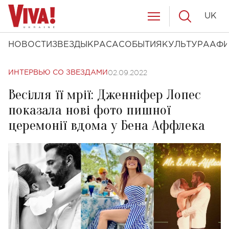
UK
НОВОСТИ
ЗВЕЗДЫ
КРАСА
СОБЫТИЯ
КУЛЬТУРА
АФ
02.09.2022
ИНТЕРВЬЮ СО ЗВЕЗДАМИ
Весілля її мрії: Дженніфер Лопес
показала нові фото пишної
церемонії вдома у Бена Аффлека