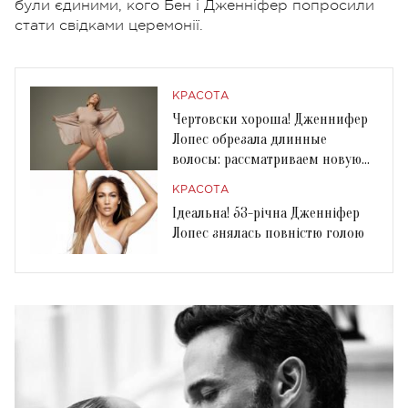
були єдиними, кого Бен і Дженніфер попросили
стати свідками церемонії.
КРАСОТА
Чертовски хороша! Дженнифер
Лопес обрезала длинные
волосы: рассматриваем новую
прическу звезды
КРАСОТА
Ідеальна! 53-річна Дженніфер
Лопес знялась повністю голою