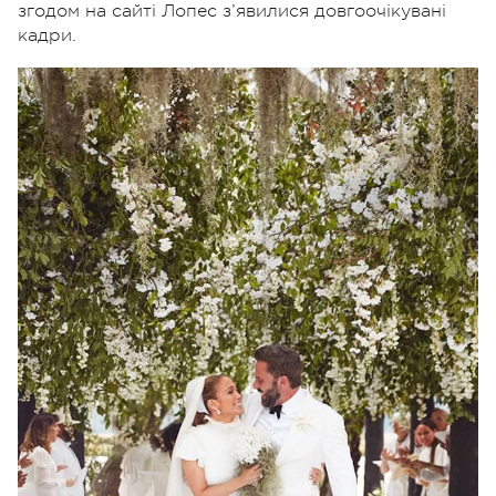
згодом на сайті Лопес з’явилися довгоочікувані
кадри.