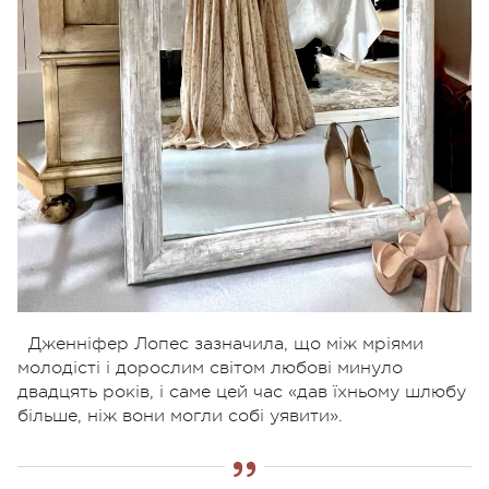
Дженніфер Лопес зазначила, що між мріями
молодісті і дорослим світом любові минуло
двадцять років, і саме цей час «дав їхньому шлюбу
більше, ніж вони могли собі уявити».