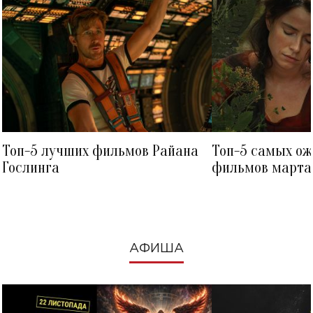
Топ-5 лучших фильмов Райана
Топ-5 самых о
Гослинга
фильмов марта 
посмотреть в к
АФИША