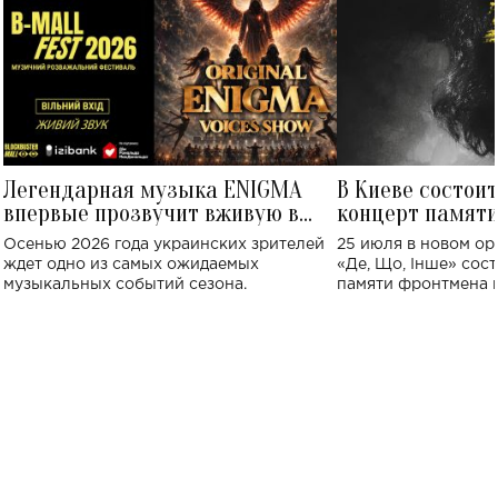
Легендарная музыка ENIGMA
В Киеве состои
впервые прозвучит вживую в
концерт памят
Украине: где состоится концерт
Клименко: более
Осенью 2026 года украинских зрителей
25 июля в новом op
исполнят песн
ждет одно из самых ожидаемых
«Де, Що, Інше» сос
музыкальных событий сезона.
памяти фронтмена
Михаила Клименко. 
особенный музыкал
посвященный артист
стало символом ис
настоящей любви.