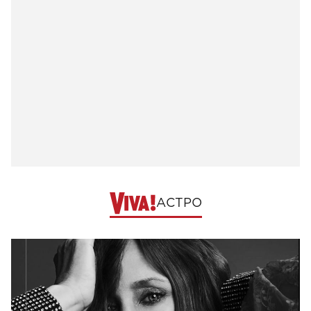
АСТРО