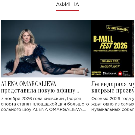
АФИША
ALENA OMARGALIEVA
Легендарная м
представила новую афишу
впервые прозву
большого концерта во Дворце
Украине: где со
7 ноября 2026 года киевский Дворец
Осенью 2026 года у
спорта
спорта станет площадкой для большого
ждет одно из самы
сольного шоу ALENA OMARGALIEVA.
музыкальных событ
Концерт получил символичное название
«Не пьяная — влюбленная».