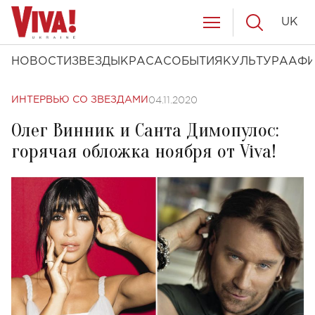
UK
НОВОСТИ
ЗВЕЗДЫ
КРАСА
СОБЫТИЯ
КУЛЬТУРА
АФ
04.11.2020
ИНТЕРВЬЮ СО ЗВЕЗДАМИ
Олег Винник и Санта Димопулос:
горячая обложка ноября от Viva!