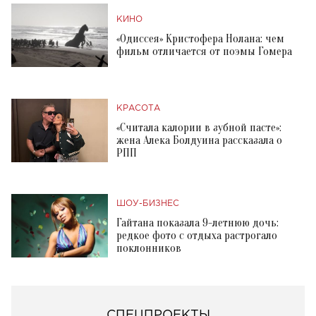
КИНО
«Одиссея» Кристофера Нолана: чем
фильм отличается от поэмы Гомера
КРАСОТА
«Считала калории в зубной пасте»:
жена Алека Болдуина рассказала о
РПП
ШОУ-БИЗНЕС
Гайтана показала 9-летнюю дочь:
редкое фото с отдыха растрогало
поклонников
СПЕЦПРОЕКТЫ