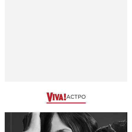
АСТРО