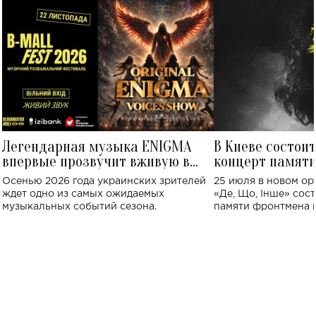
Легендарная музыка ENIGMA
В Киеве состои
впервые прозвучит вживую в
концерт памят
Украине: где состоится концерт
Клименко: более
Осенью 2026 года украинских зрителей
25 июля в новом op
исполнят песн
ждет одно из самых ожидаемых
«Де, Що, Інше» сос
музыкальных событий сезона.
памяти фронтмена
Михаила Клименко. 
особенный музыкал
посвященный артист
стало символом ис
настоящей любви.