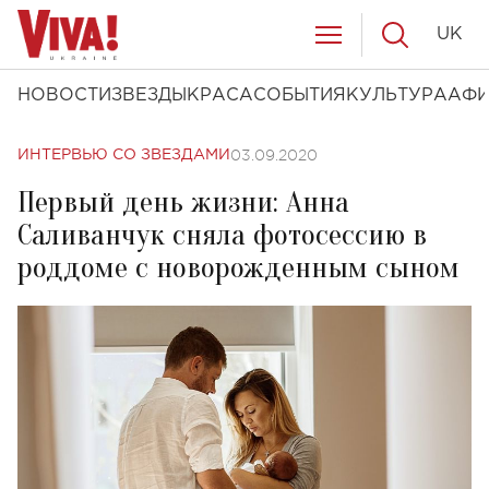
UK
НОВОСТИ
ЗВЕЗДЫ
КРАСА
СОБЫТИЯ
КУЛЬТУРА
АФ
03.09.2020
ИНТЕРВЬЮ СО ЗВЕЗДАМИ
Первый день жизни: Анна
Саливанчук сняла фотосессию в
роддоме с новорожденным сыном