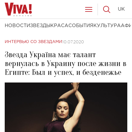
UK
НОВОСТИ
ЗВЕЗДЫ
КРАСА
СОБЫТИЯ
КУЛЬТУРА
АФ
10.07.2020
ИНТЕРВЬЮ СО ЗВЕЗДАМИ
Звезда Україна має талант
вернулась в Украину после жизни в
Египте: Был и успех, и безденежье