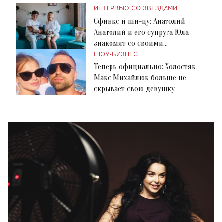
ИНТЕРВЬЮ СО ЗВЕЗДАМИ
Сфинкс и ши-цу: Анатолий
Анатолий и его супруга Юла
знакомят со своими
домашними животными
ШОУ-БИЗНЕС
Теперь официально: Холостяк
Макс Михайлюк больше не
скрывает свою девушку