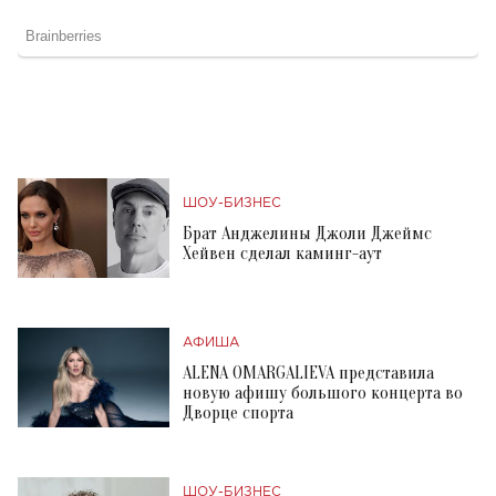
ШОУ-БИЗНЕС
Брат Анджелины Джоли Джеймс
Хейвен сделал каминг-аут
АФИША
ALENA OMARGALIEVA представила
новую афишу большого концерта во
Дворце спорта
ШОУ-БИЗНЕС