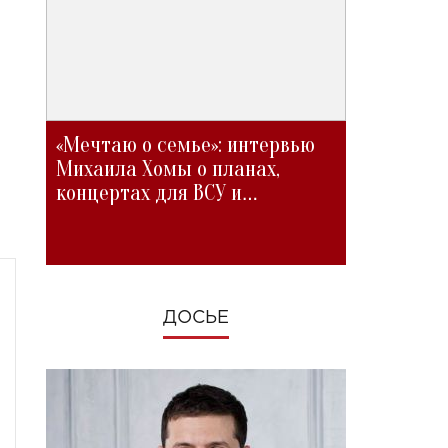
«Мечтаю о семье»: интервью
Михаила Хомы о планах,
концертах для ВСУ и
изменениях во время войны
ДОСЬЕ