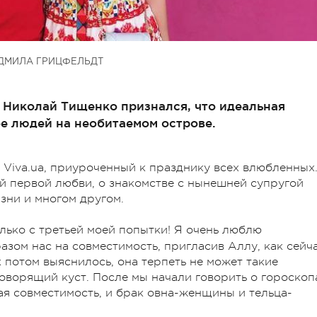
ДМИЛА ГРИЦФЕЛЬДТ
 Николай Тищенко признался, что идеальная
ое людей на необитаемом острове.
 Viva.ua, приуроченный к празднику всех влюбленных
й первой любви, о знакомстве с нынешней супругой
зни и многом другом.
ько с третьей моей попытки! Я очень люблю
зом нас на совместимость, пригласив Аллу, как сейч
 потом выяснилось, она терпеть не может такие
 говорящий куст. После мы начали говорить о гороскоп
ная совместимость, и брак овна-женщины и тельца-