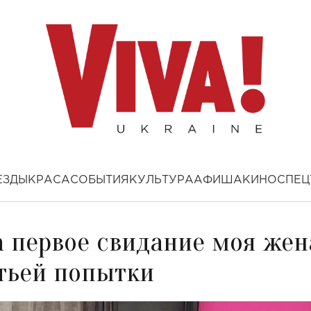
ЕЗДЫ
КРАСА
СОБЫТИЯ
КУЛЬТУРА
АФИША
КИНО
СПЕЦ
а первое свидание моя жен
етьей попытки