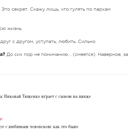
Это секрет. Скажу лишь, что гулять по паркам
.
сю жизнь.
друг с другом, уступать, любить. Сильно.
До сих пор не пониманию... (смеется). Наверное, за
ка?
а: Николай Тищенко играет с сыном на пляже
И
уе с любимым человеком: как это было