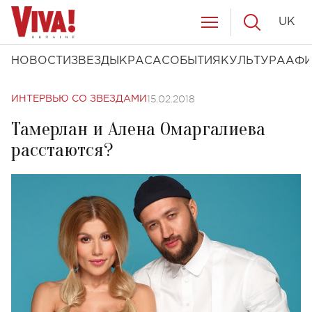
UK
НОВОСТИ
ЗВЕЗДЫ
КРАСА
СОБЫТИЯ
КУЛЬТУРА
АФ
15.02.2018
ИНТЕРВЬЮ СО ЗВЕЗДАМИ
Тамерлан и Алена Омаргалиева
расстаются?