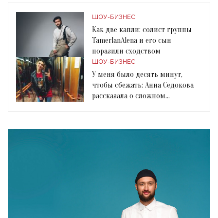
ШОУ-БИЗНЕС
Как две капли: солист группы
TamerlanAlena и его сын
поразили сходством
ШОУ-БИЗНЕС
У меня было десять минут,
чтобы сбежать: Анна Седокова
рассказала о сложном
расставании с мужчиной