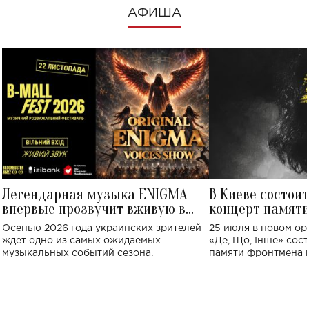
АФИША
Легендарная музыка ENIGMA
В Киеве состои
впервые прозвучит вживую в
концерт памят
Украине: где состоится концерт
Клименко: более
Осенью 2026 года украинских зрителей
25 июля в новом op
исполнят песн
ждет одно из самых ожидаемых
«Де, Що, Інше» сос
музыкальных событий сезона.
памяти фронтмена
Михаила Клименко. 
особенный музыкал
посвященный артист
стало символом ис