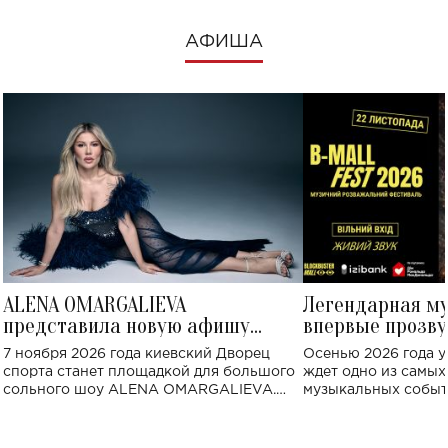
АФИША
ALENA OMARGALIEVA
Легендарная м
представила новую афишу
впервые прозву
большого концерта во Дворце
Украине: где со
7 ноября 2026 года киевский Дворец
Осенью 2026 года у
спорта
спорта станет площадкой для большого
ждет одно из самы
сольного шоу ALENA OMARGALIEVA.
музыкальных событ
Концерт получил символичное название
«Не пьяная — влюбленная».