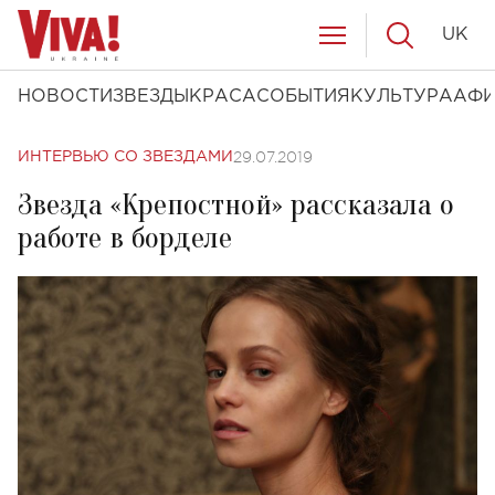
UK
НОВОСТИ
ЗВЕЗДЫ
КРАСА
СОБЫТИЯ
КУЛЬТУРА
АФ
29.07.2019
ИНТЕРВЬЮ СО ЗВЕЗДАМИ
Звезда «Крепостной» рассказала о
работе в борделе