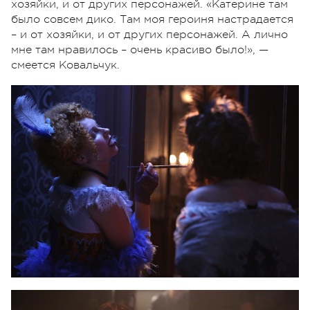
хозяйки, и от других персонажей. «Катерине там
было совсем дико. Там моя героиня настрадается
– и от хозяйки, и от других персонажей. А лично
мне там нравилось – очень красиво было!», —
смеется Ковальчук.