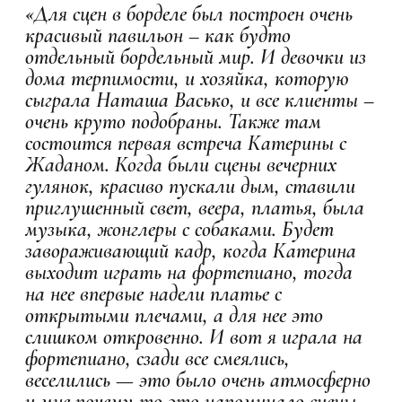
«Для сцен в борделе был построен очень
красивый павильон – как будто
отдельный бордельный мир. И девочки из
дома терпимости, и хозяйка, которую
сыграла Наташа Васько, и все клиенты –
очень круто подобраны. Также там
состоится первая встреча Катерины с
Жаданом. Когда были сцены вечерних
гулянок, красиво пускали дым, ставили
приглушенный свет, веера, платья, была
музыка, жонглеры с собаками. Будет
завораживающий кадр, когда Катерина
выходит играть на фортепиано, тогда
на нее впервые надели платье с
открытыми плечами, а для нее это
слишком откровенно. И вот я играла на
фортепиано, сзади все смеялись,
веселились — это было очень атмосферно
и мне почему-то это напоминало сцены