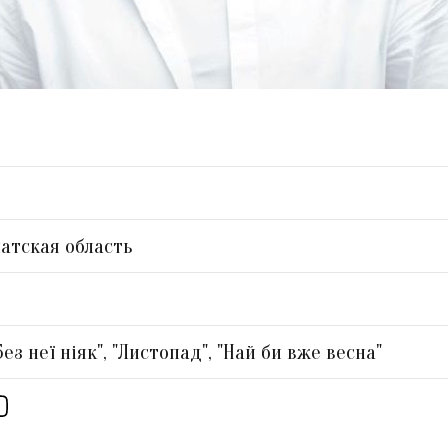
атская область
Без неї ніяк", "Листопад", "Най би вже весна"