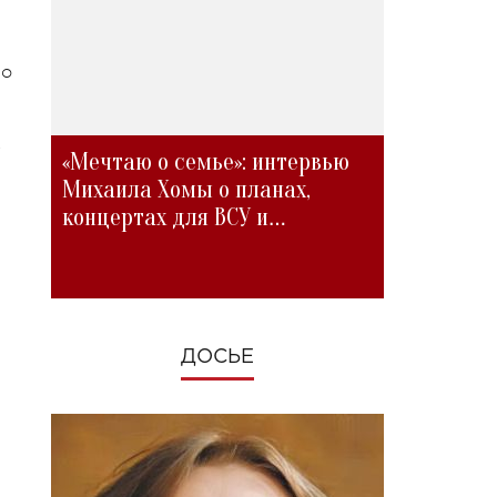
шо
з
«Мечтаю о семье»: интервью
Михаила Хомы о планах,
концертах для ВСУ и
изменениях во время войны
ДОСЬЕ