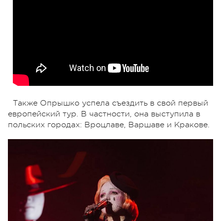
Также Опрышко успела съездить в свой первый
европейский тур. В частности, она выступила в
польских городах: Вроцлаве, Варшаве и Кракове.