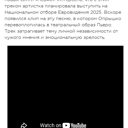
треком артистка планировала выступить на
Национальном отборе Евровидения 2025. Вскоре
появился клип на эту песню, в котором Опрышко
перевоплотилась в театральный образ Пьеро.
Трек затрагивает тему личной независимости от
чужого мнения и эмоциональную зрелость.