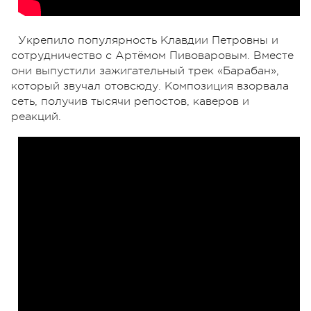
Укрепило популярность Клавдии Петровны и
сотрудничество с Артёмом Пивоваровым. Вместе
они выпустили зажигательный трек «Барабан»,
который звучал отовсюду. Композиция взорвала
сеть, получив тысячи репостов, каверов и
реакций.