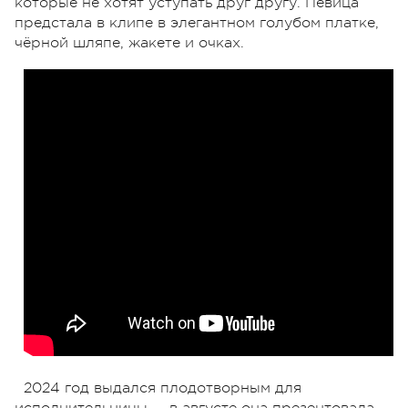
которые не хотят уступать друг другу. Певица
предстала в клипе в элегантном голубом платке,
чёрной шляпе, жакете и очках.
2024 год выдался плодотворным для