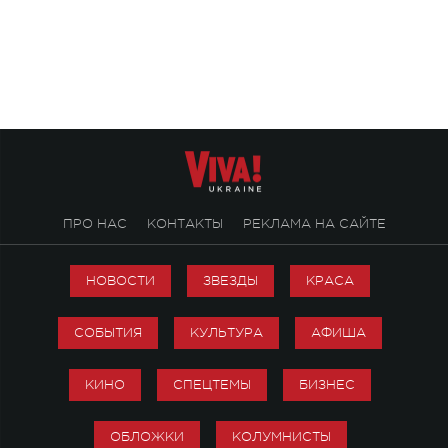
Михаила Клименко. 
особенный музыкал
посвященный артист
стало символом ис
настоящей любви.
ПРО НАС
КОНТАКТЫ
РЕКЛАМА НА САЙТЕ
НОВОСТИ
ЗВЕЗДЫ
КРАСА
СОБЫТИЯ
КУЛЬТУРА
АФИША
КИНО
СПЕЦТЕМЫ
БИЗНЕС
ОБЛОЖКИ
КОЛУМНИСТЫ