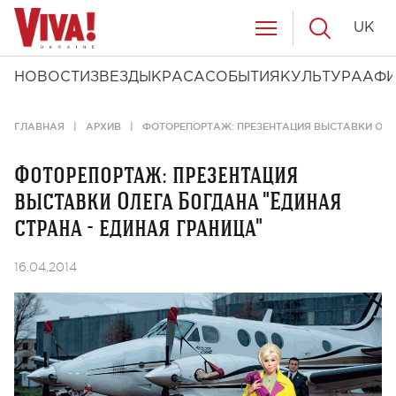
UK
НОВОСТИ
ЗВЕЗДЫ
КРАСА
СОБЫТИЯ
КУЛЬТУРА
АФ
ГЛАВНАЯ
АРХИВ
ФОТОРЕПОРТАЖ: ПРЕЗЕНТАЦИЯ ВЫСТАВКИ ОЛЕГ
Фоторепортаж: презентация
выставки Олега Богдана "Единая
страна - единая граница"
16.04.2014