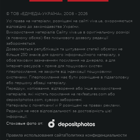
© ТОВ «ЕДІМЕДІА-УКРАЇНА», 2008 - 2026
Усі права на матеріали, розміщені на сайті viva.ua, охороняються
відповідно до законодавства України.
Використання матеріалів Сайту viva.ua в оригінальному розмірі
(в повному обсязі) без письмового дозволу редакції
забороняється.
Дозволяється републікація та цитування статей обсягом не
більше 250 знаків для одного інформаційного матеріалу, з
обов'язковим зазначенням посилання на джерело, а для
Інтернет-ресурсів – пряме для пошукових систем
гіперпосилання, не закрите від індексації пошуковими
системами. Гіперпосилання має бути розміщене в підзаголовку
або першому абзаці матеріалу.
Передрук, копіювання, відтворення або інше використання
матеріалів, які містять посилання на rexfeatures.com або
depositphotos.com, суворо заборонені.
Материалы с пометками
!
и
P
розміщені на правах реклами.
Редакція не несе відповідальності за достовірність цієї
інформації.
Стоковые фото от:
Правила использования сайта
Политика конфиденциальности