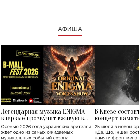
посмотреть в к
АФИША
Легендарная музыка ENIGMA
В Киеве состои
впервые прозвучит вживую в
концерт памят
Украине: где состоится концерт
Клименко: более
Осенью 2026 года украинских зрителей
25 июля в новом op
исполнят песн
ждет одно из самых ожидаемых
«Де, Що, Інше» сос
музыкальных событий сезона.
памяти фронтмена