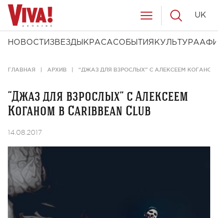
UK
НОВОСТИ
ЗВЕЗДЫ
КРАСА
СОБЫТИЯ
КУЛЬТУРА
АФ
ГЛАВНАЯ
АРХИВ
“ДЖАЗ ДЛЯ ВЗРОСЛЫХ” С АЛЕКСЕЕМ КОГАНОМ 
“Джаз для взрослых” с Алексеем
Коганом в Caribbean Club
14.08.2017