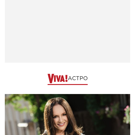
АСТРО