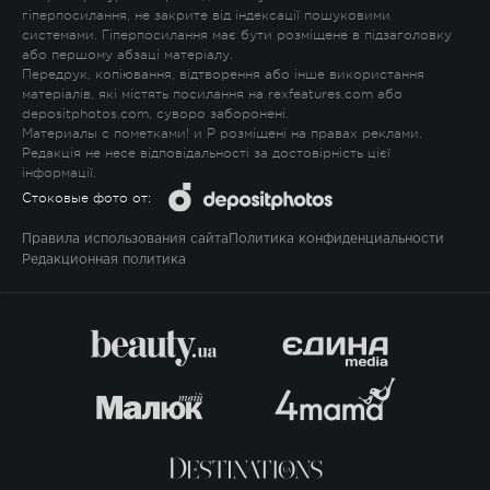
гіперпосилання, не закрите від індексації пошуковими
системами. Гіперпосилання має бути розміщене в підзаголовку
або першому абзаці матеріалу.
Передрук, копіювання, відтворення або інше використання
матеріалів, які містять посилання на rexfeatures.com або
depositphotos.com, суворо заборонені.
Материалы с пометками
!
и
P
розміщені на правах реклами.
Редакція не несе відповідальності за достовірність цієї
інформації.
Стоковые фото от:
Правила использования сайта
Политика конфиденциальности
Редакционная политика