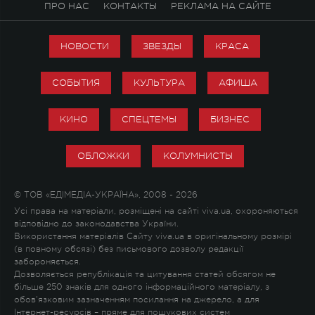
ПРО НАС
КОНТАКТЫ
РЕКЛАМА НА САЙТЕ
НОВОСТИ
ЗВЕЗДЫ
КРАСА
СОБЫТИЯ
КУЛЬТУРА
АФИША
КИНО
СПЕЦТЕМЫ
БИЗНЕС
ОБЛОЖКИ
КОЛУМНИСТЫ
© ТОВ «ЕДІМЕДІА-УКРАЇНА», 2008 - 2026
Усі права на матеріали, розміщені на сайті viva.ua, охороняються
відповідно до законодавства України.
Використання матеріалів Сайту viva.ua в оригінальному розмірі
(в повному обсязі) без письмового дозволу редакції
забороняється.
Дозволяється републікація та цитування статей обсягом не
більше 250 знаків для одного інформаційного матеріалу, з
обов'язковим зазначенням посилання на джерело, а для
Інтернет-ресурсів – пряме для пошукових систем