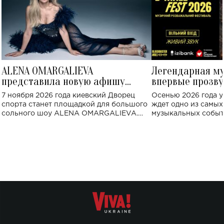
ALENA OMARGALIEVA
Легендарная м
представила новую афишу
впервые прозву
большого концерта во Дворце
Украине: где со
7 ноября 2026 года киевский Дворец
Осенью 2026 года у
спорта
спорта станет площадкой для большого
ждет одно из самы
сольного шоу ALENA OMARGALIEVA.
музыкальных событ
Концерт получил символичное название
«Не пьяная — влюбленная».