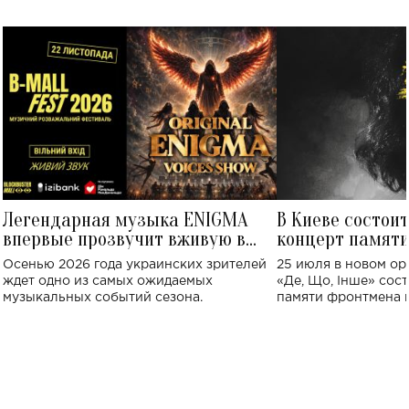
Легендарная музыка ENIGMA
В Киеве состои
впервые прозвучит вживую в
концерт памят
Украине: где состоится концерт
Клименко: более
Осенью 2026 года украинских зрителей
25 июля в новом op
исполнят песн
ждет одно из самых ожидаемых
«Де, Що, Інше» сос
музыкальных событий сезона.
памяти фронтмена
Михаила Клименко. 
особенный музыкал
посвященный артист
стало символом ис
настоящей любви.