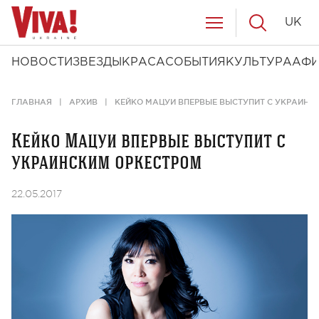
UK
НОВОСТИ
ЗВЕЗДЫ
КРАСА
СОБЫТИЯ
КУЛЬТУРА
АФ
ГЛАВНАЯ
АРХИВ
КЕЙКО МАЦУИ ВПЕРВЫЕ ВЫСТУПИТ С УКРАИНС
Кейко Мацуи впервые выступит с
украинским оркестром
22.05.2017