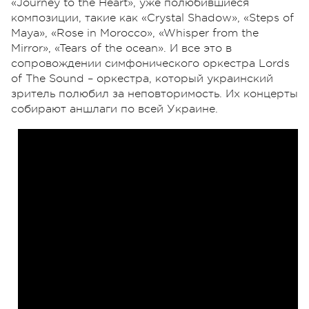
«Journey to the Heart», уже полюбившиеся
композиции, такие как «Crystal Shadow», «Steps of
Maya», «Rose in Morocco», «Whisper from the
Mirror», «Tears of the ocean». И все это в
сопровождении симфонического оркестра Lords
of The Sound – оркестра, который украинский
зритель полюбил за неповторимость. Их концерты
собирают аншлаги по всей Украине.