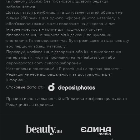
(в повному обсязі) без письмового дозволу редакції
забороняється.
Дозволяється републікація та цитування статей обсягом не
більше 250 знаків для одного інформаційного матеріалу, з
обов'язковим зазначенням посилання на джерело, а для
Інтернет-ресурсів – пряме для пошукових систем
гіперпосилання, не закрите від індексації пошуковими
системами. Гіперпосилання має бути розміщене в підзаголовку
або першому абзаці матеріалу.
Передрук, копіювання, відтворення або інше використання
матеріалів, які містять посилання на rexfeatures.com або
depositphotos.com, суворо заборонені.
Материалы с пометками
!
и
P
розміщені на правах реклами.
Редакція не несе відповідальності за достовірність цієї
інформації.
Стоковые фото от:
Правила использования сайта
Политика конфиденциальности
Редакционная политика