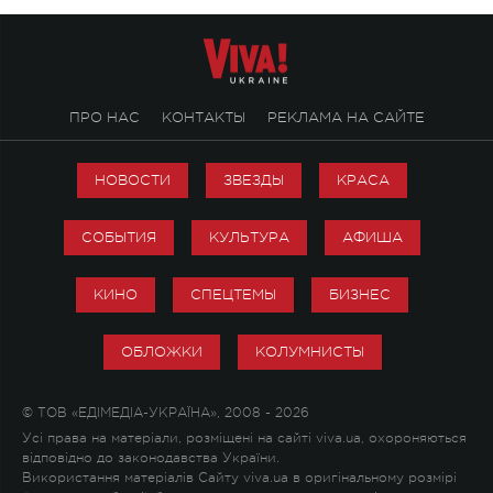
ПРО НАС
КОНТАКТЫ
РЕКЛАМА НА САЙТЕ
НОВОСТИ
ЗВЕЗДЫ
КРАСА
СОБЫТИЯ
КУЛЬТУРА
АФИША
КИНО
СПЕЦТЕМЫ
БИЗНЕС
ОБЛОЖКИ
КОЛУМНИСТЫ
© ТОВ «ЕДІМЕДІА-УКРАЇНА», 2008 - 2026
Усі права на матеріали, розміщені на сайті viva.ua, охороняються
відповідно до законодавства України.
Використання матеріалів Сайту viva.ua в оригінальному розмірі