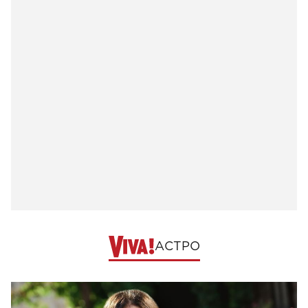
АСТРО