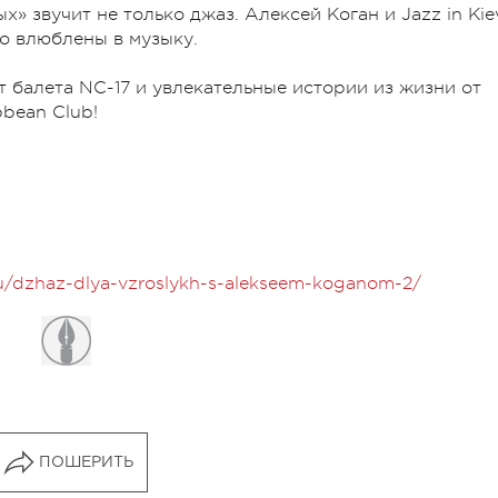
» звучит не только джаз. Алексей Коган и Jazz in Kie
то влюблены в музыку.
т балета NC-17 и увлекательные истории из жизни от
bbean Club!
_ru/dzhaz-dlya-vzroslykh-s-alekseem-koganom-2/
ПОШЕРИТЬ