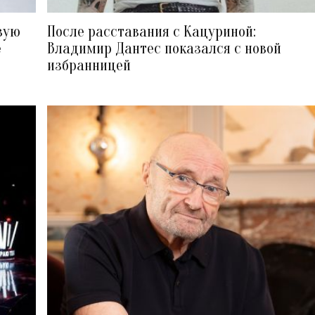
вую
После расставания с Кацуриной:
е
Владимир Дантес показался с новой
избранницей