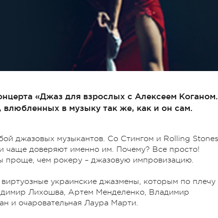
концерта «Джаз для взрослых с Алексеем Коганом.
 влюбленных в музыку так же, как и он сам.
обой джазовых музыкантов. Со Стингом и Rolling Stone
ли чаще доверяют именно им. Почему? Все просто!
зы проще, чем рокеру – джазовую импровизацию.
т виртуозные украинские джазмены, которым по плечу
ладимир Лихошва, Артем Менделенко, Владимир
ан и очаровательная Лаура Марти.