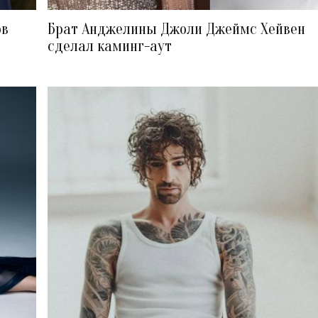
ов
Брат Анджелины Джоли Джеймс Хейвен
сделал каминг-аут