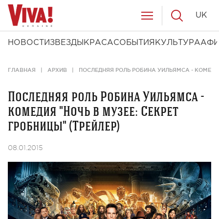
UK
НОВОСТИ
ЗВЕЗДЫ
КРАСА
СОБЫТИЯ
КУЛЬТУРА
АФ
ГЛАВНАЯ
АРХИВ
ПОСЛЕДНЯЯ РОЛЬ РОБИНА УИЛЬЯМСА - КОМЕДИЯ
Последняя роль Робина Уильямса -
комедия "Ночь в музее: Cекрет
гробницы" (Трейлер)
08.01.2015