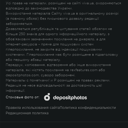
Усі права на матеріали, розміщені на сайті viva.ua, охороняються
відповідно до законодавства України.
Використання матеріалів Сайту viva.ua в оригінальному розмірі
(в повному обсязі) без письмового дозволу редакції
забороняється.
Дозволяється републікація та цитування статей обсягом не
більше 250 знаків для одного інформаційного матеріалу, з
обов'язковим зазначенням посилання на джерело, а для
Інтернет-ресурсів – пряме для пошукових систем
гіперпосилання, не закрите від індексації пошуковими
системами. Гіперпосилання має бути розміщене в підзаголовку
або першому абзаці матеріалу.
Передрук, копіювання, відтворення або інше використання
матеріалів, які містять посилання на rexfeatures.com або
depositphotos.com, суворо заборонені.
Материалы с пометками
!
и
P
розміщені на правах реклами.
Редакція не несе відповідальності за достовірність цієї
інформації.
Стоковые фото от:
Правила использования сайта
Политика конфиденциальности
Редакционная политика