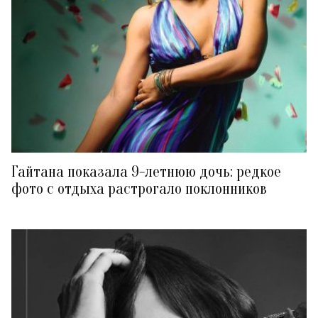
Гайтана показала 9-летнюю дочь: редкое
фото с отдыха растрогало поклонников