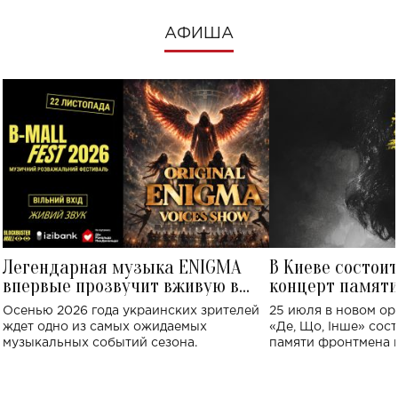
АФИША
Легендарная музыка ENIGMA
В Киеве состои
впервые прозвучит вживую в
концерт памят
Украине: где состоится концерт
Клименко: более
Осенью 2026 года украинских зрителей
25 июля в новом op
исполнят песн
ждет одно из самых ожидаемых
«Де, Що, Інше» сос
музыкальных событий сезона.
памяти фронтмена
Михаила Клименко. 
особенный музыкал
посвященный артист