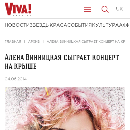
UK
НОВОСТИ
ЗВЕЗДЫ
КРАСА
СОБЫТИЯ
КУЛЬТУРА
АФ
ГЛАВНАЯ
АРХИВ
АЛЕНА ВИННИЦКАЯ СЫГРАЕТ КОНЦЕРТ НА КРЫ
Алена Винницкая сыграет концерт
на крыше
04.06.2014