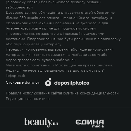
(в повному обсязі) без письмового дозволу редакції
забороняється.
Дозволяється републікація та цитування статей обсягом не
більше 250 знаків для одного інформаційного матеріалу, з
обов'язковим зазначенням посилання на джерело, а для
Інтернет-ресурсів – пряме для пошукових систем
гіперпосилання, не закрите від індексації пошуковими
системами. Гіперпосилання має бути розміщене в підзаголовку
або першому абзаці матеріалу.
Передрук, копіювання, відтворення або інше використання
матеріалів, які містять посилання на rexfeatures.com або
depositphotos.com, суворо заборонені.
Материалы с пометками
!
и
P
розміщені на правах реклами.
Редакція не несе відповідальності за достовірність цієї
інформації.
Стоковые фото от:
Правила использования сайта
Политика конфиденциальности
Редакционная политика