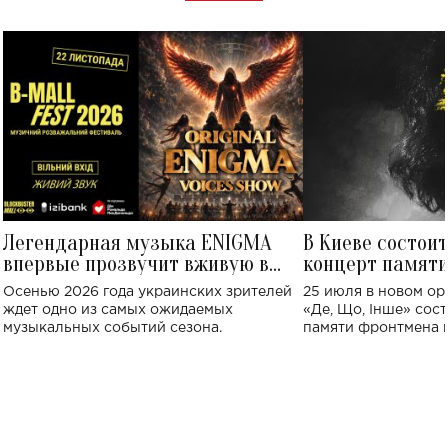
Легендарная музыка ENIGMA
В Киеве состои
впервые прозвучит вживую в
концерт памят
Украине: где состоится концерт
Клименко: более
Осенью 2026 года украинских зрителей
25 июля в новом op
исполнят песн
ждет одно из самых ожидаемых
«Де, Що, Інше» сос
музыкальных событий сезона.
памяти фронтмена
Михаила Клименко. 
особенный музыкал
посвященный артист
стало символом ис
настоящей любви.