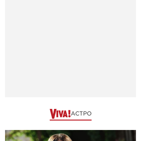
АСТРО