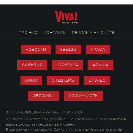
ПРО НАС
КОНТАКТЫ
РЕКЛАМА НА САЙТЕ
НОВОСТИ
ЗВЕЗДЫ
КРАСА
СОБЫТИЯ
КУЛЬТУРА
АФИША
КИНО
СПЕЦТЕМЫ
БИЗНЕС
ОБЛОЖКИ
КОЛУМНИСТЫ
© ТОВ «ЕДІМЕДІА-УКРАЇНА», 2008 - 2026
Усі права на матеріали, розміщені на сайті viva.ua, охороняються
відповідно до законодавства України.
Використання матеріалів Сайту viva.ua в оригінальному розмірі