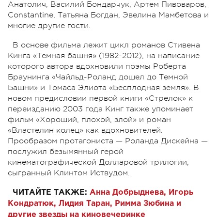
Анатолич, Василий Бондарчук, Артем Пивоваров,
Constantine, Татьяна Богдан, Эвелина Мамбетова и
многие другие гости.
В основе фильма лежит цикл романов Стивена
Кинга «Темная башня» (1982-2012), на написание
которого автора вдохновили поэмы Роберта
Браунинга «Чайльд-Роланд дошел до Темной
Башни» и Томаса Элиота «Бесплодная земля». В
новом предисловии первой книги «Стрелок» к
переизданию 2003 года Кинг также упоминает
фильм «Хороший, плохой, злой» и роман
«Властелин колец» как вдохновителей.
Прообразом протагониста — Роланда Дискейна —
послужил безымянный герой
кинематографической Долларовой трилогии,
сыгранный Клинтом Иствудом.
ЧИТАЙТЕ ТАКЖЕ:
Анна Добрыднева, Игорь
Кондратюк, Лидия Таран, Римма Зюбина и
другие звезды на киновечеринке