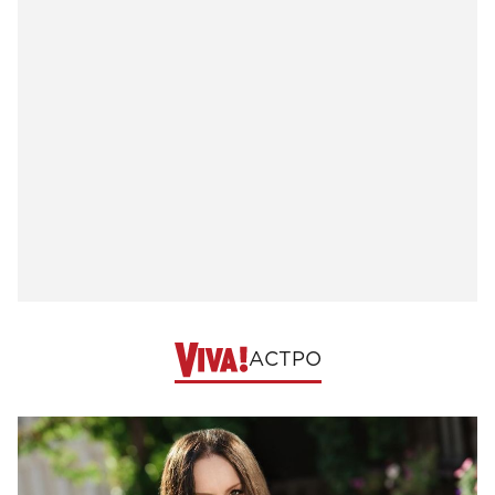
АСТРО