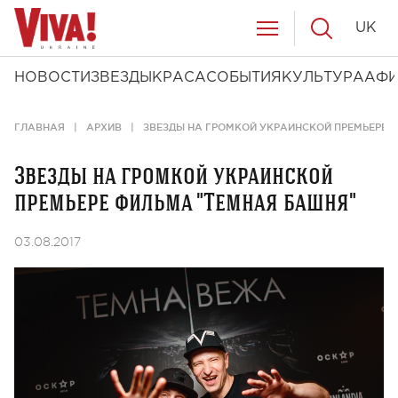
UK
НОВОСТИ
ЗВЕЗДЫ
КРАСА
СОБЫТИЯ
КУЛЬТУРА
АФ
ГЛАВНАЯ
АРХИВ
ЗВЕЗДЫ НА ГРОМКОЙ УКРАИНСКОЙ ПРЕМЬЕРЕ 
Звезды на громкой украинской
премьере фильма "Темная башня"
03.08.2017