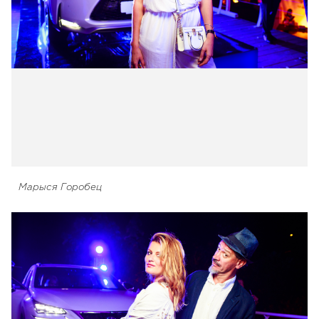
Марыся Горобец