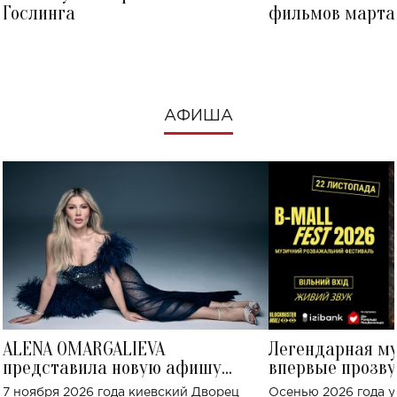
Гослинга
фильмов марта 
посмотреть в к
АФИША
ALENA OMARGALIEVA
Легендарная м
представила новую афишу
впервые прозву
большого концерта во Дворце
Украине: где со
7 ноября 2026 года киевский Дворец
Осенью 2026 года у