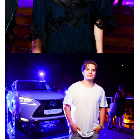
Маша Ефросинина