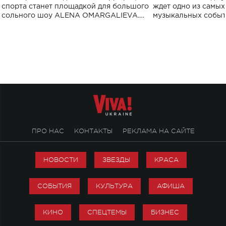
спорта
спорта станет площадкой для большого
ждет одно из самы
сольного шоу ALENA OMARGALIEVA.
музыкальных событ
Концерт получил символичное название
«Не пьяная — влюбленная».
ПРО НАС
КОНТАКТЫ
РЕКЛАМА НА САЙТЕ
НОВОСТИ
ЗВЕЗДЫ
КРАСА
СОБЫТИЯ
КУЛЬТУРА
АФИША
КИНО
СПЕЦТЕМЫ
БИЗНЕС