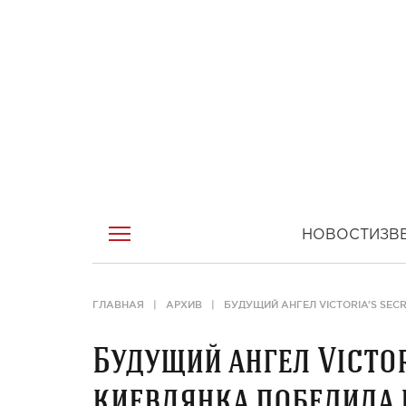
НОВОСТИ
ЗВ
ГЛАВНАЯ
АРХИВ
БУДУЩИЙ АНГЕЛ VICTORIA’S SEC
Будущий ангел Victori
киевлянка победила 