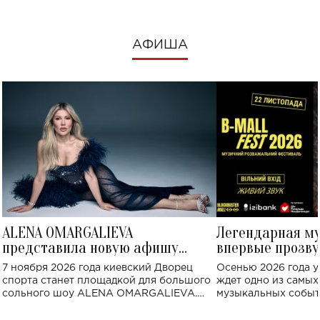
АФИША
ALENA OMARGALIEVA
Легендарная м
представила новую афишу
впервые прозву
большого концерта во Дворце
Украине: где со
7 ноября 2026 года киевский Дворец
Осенью 2026 года у
спорта
спорта станет площадкой для большого
ждет одно из самы
сольного шоу ALENA OMARGALIEVA.
музыкальных событ
Концерт получил символичное название
«Не пьяная — влюбленная».