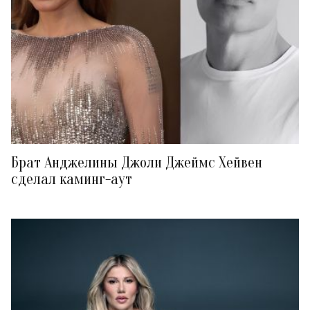
Брат Анджелины Джоли Джеймс Хейвен
сделал каминг-аут