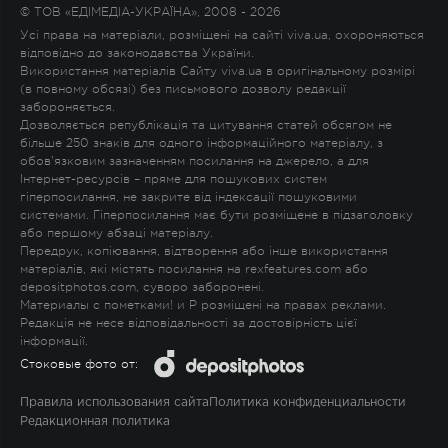
© ТОВ «ЕДІМЕДІА-УКРАЇНА», 2008 - 2026
Усі права на матеріали, розміщені на сайті viva.ua, охороняються
відповідно до законодавства України.
Використання матеріалів Сайту viva.ua в оригінальному розмірі
(в повному обсязі) без письмового дозволу редакції
забороняється.
Дозволяється републікація та цитування статей обсягом не
більше 250 знаків для одного інформаційного матеріалу, з
обов'язковим зазначенням посилання на джерело, а для
Інтернет-ресурсів – пряме для пошукових систем
гіперпосилання, не закрите від індексації пошуковими
системами. Гіперпосилання має бути розміщене в підзаголовку
або першому абзаці матеріалу.
Передрук, копіювання, відтворення або інше використання
матеріалів, які містять посилання на rexfeatures.com або
depositphotos.com, суворо заборонені.
Материалы с пометками
!
и
P
розміщені на правах реклами.
Редакція не несе відповідальності за достовірність цієї
інформації.
Стоковые фото от:
Правила использования сайта
Политика конфиденциальности
Редакционная политика