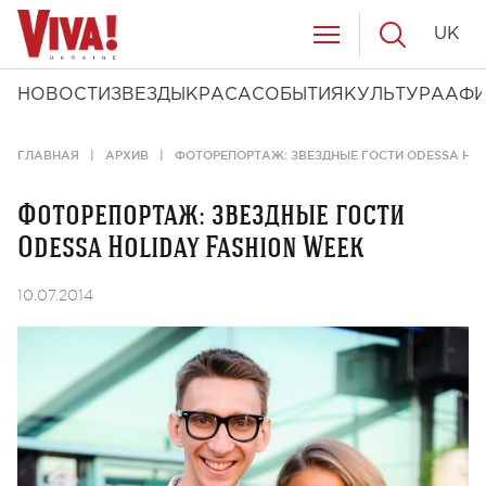
UK
НОВОСТИ
ЗВЕЗДЫ
КРАСА
СОБЫТИЯ
КУЛЬТУРА
АФ
ГЛАВНАЯ
АРХИВ
ФОТОРЕПОРТАЖ: ЗВЕЗДНЫЕ ГОСТИ ODESSA HOL
Фоторепортаж: звездные гости
Odessa Holiday Fashion Week
10.07.2014