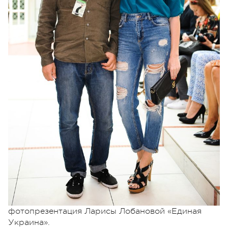
На площадку Holiday Fashion Week приехала
специальная инсталляция «Ukraine inspired by
Odessa», где украинские дизайнеры представили
модели, на создание которых авторов вдохновил
самый колоритный город Украины – Одесса.
Еще одним патриотическим проектом от
участников Holiday Fashion Week стала
фотопрезентация Ларисы Лобановой «Единая
Украина».