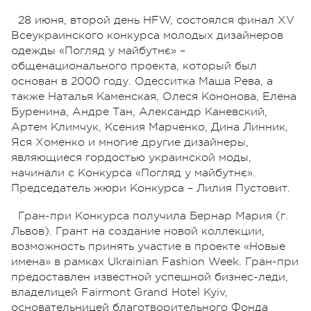
28 июня, второй день HFW, состоялся финал XV
Всеукраинского конкурса молодых дизайнеров
одежды «Погляд у майбутнє» –
общенационального проекта, который был
основан в 2000 году. Одесситка Маша Рева, а
также Наталья Каменская, Олеся Кононова, Елена
Буренина, Андре Тан, Александр Каневский,
Артем Климчук, Ксения Марченко, Дина Линник,
Яся Хоменко и многие другие дизайнеры,
являющиеся гордостью украинской моды,
начинали с Конкурса «Погляд у майбутнє».
Председатель жюри Конкурса – Лилия Пустовит.
Гран-при Конкурса получила Бернар Мария (г.
Львов). Грант на создание новой коллекции,
возможность принять участие в проекте «Новые
имена» в рамках Ukrainian Fashion Week. Гран-при
предоставлен известной успешной бизнес-леди,
владелицей Fairmont Grand Hotel Kyiv,
основательницей благотворительного Фонда