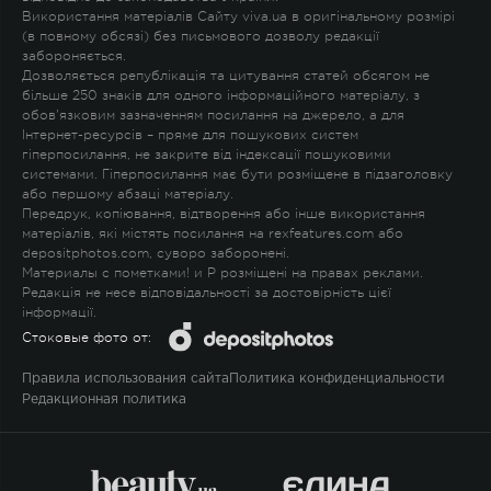
Використання матеріалів Сайту viva.ua в оригінальному розмірі
(в повному обсязі) без письмового дозволу редакції
забороняється.
Дозволяється републікація та цитування статей обсягом не
більше 250 знаків для одного інформаційного матеріалу, з
обов'язковим зазначенням посилання на джерело, а для
Інтернет-ресурсів – пряме для пошукових систем
гіперпосилання, не закрите від індексації пошуковими
системами. Гіперпосилання має бути розміщене в підзаголовку
або першому абзаці матеріалу.
Передрук, копіювання, відтворення або інше використання
матеріалів, які містять посилання на rexfeatures.com або
depositphotos.com, суворо заборонені.
Материалы с пометками
!
и
P
розміщені на правах реклами.
Редакція не несе відповідальності за достовірність цієї
інформації.
Стоковые фото от:
Правила использования сайта
Политика конфиденциальности
Редакционная политика