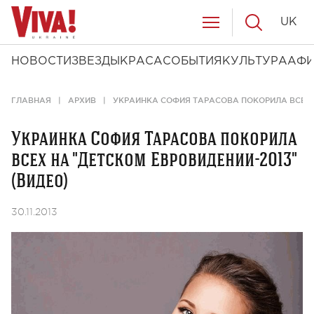
UK
НОВОСТИ
ЗВЕЗДЫ
КРАСА
СОБЫТИЯ
КУЛЬТУРА
АФ
ГЛАВНАЯ
АРХИВ
УКРАИНКА СОФИЯ ТАРАСОВА ПОКОРИЛА ВСЕХ Н
Украинка София Тарасова покорила
всех на "Детском Евровидении-2013"
(Видео)
30.11.2013