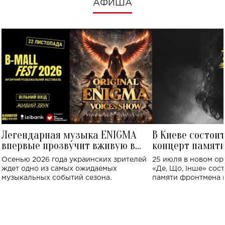
АФИША
Легендарная музыка ENIGMA
В Киеве состои
впервые прозвучит вживую в
концерт памят
Украине: где состоится концерт
Клименко: более
Осенью 2026 года украинских зрителей
25 июля в новом op
исполнят песн
ждет одно из самых ожидаемых
«Де, Що, Інше» сос
музыкальных событий сезона.
памяти фронтмена
Михаила Клименко. 
особенный музыкал
посвященный артист
стало символом ис
настоящей любви.