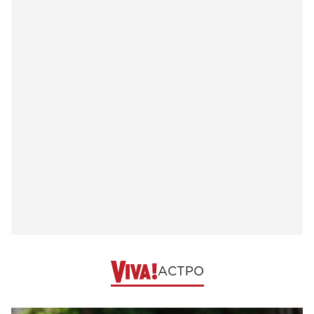
АСТРО