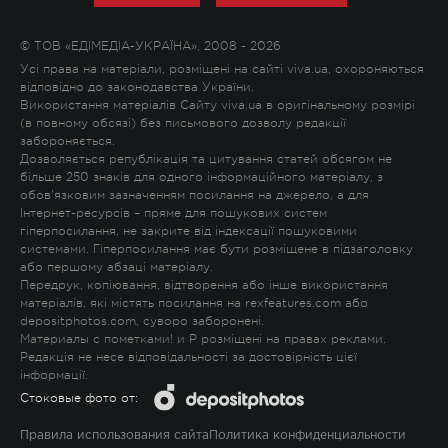
© ТОВ «ЕДІМЕДІА-УКРАЇНА», 2008 - 2026
Усі права на матеріали, розміщені на сайті viva.ua, охороняються
відповідно до законодавства України.
Використання матеріалів Сайту viva.ua в оригінальному розмірі
(в повному обсязі) без письмового дозволу редакції
забороняється.
Дозволяється републікація та цитування статей обсягом не
більше 250 знаків для одного інформаційного матеріалу, з
обов'язковим зазначенням посилання на джерело, а для
Інтернет-ресурсів – пряме для пошукових систем
гіперпосилання, не закрите від індексації пошуковими
системами. Гіперпосилання має бути розміщене в підзаголовку
або першому абзаці матеріалу.
Передрук, копіювання, відтворення або інше використання
матеріалів, які містять посилання на rexfeatures.com або
depositphotos.com, суворо заборонені.
Материалы с пометками
!
и
P
розміщені на правах реклами.
Редакція не несе відповідальності за достовірність цієї
інформації.
Стоковые фото от:
Правила использования сайта
Политика конфиденциальности