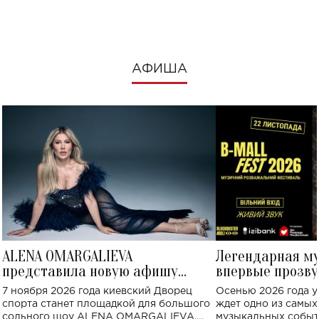
посмотреть в к
АФИША
ALENA OMARGALIEVA
Легендарная м
представила новую афишу
впервые прозву
большого концерта во Дворце
Украине: где со
7 ноября 2026 года киевский Дворец
Осенью 2026 года у
спорта
спорта станет площадкой для большого
ждет одно из самы
сольного шоу ALENA OMARGALIEVA.
музыкальных событ