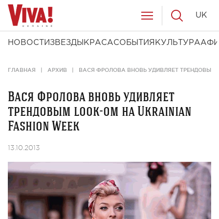
UK
НОВОСТИ
ЗВЕЗДЫ
КРАСА
СОБЫТИЯ
КУЛЬТУРА
АФ
ГЛАВНАЯ
АРХИВ
ВАСЯ ФРОЛОВА ВНОВЬ УДИВЛЯЕТ ТРЕНДОВЫМ L
Вася Фролова вновь удивляет
трендовым look-ом на Ukrainian
Fashion Week
13.10.2013