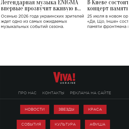
Легендарная музыка ENIGMA
В Киеве состои
впервые прозвучит вживую в
концерт памят
Украине: где состоится концерт
Клименко: более
Осенью 2026 года украинских зрителей
25 июля в новом op
исполнят песн
ждет одно из самых ожидаемых
«Де, Що, Інше» сос
музыкальных событий сезона.
памяти фронтмена
Михаила Клименко. 
особенный музыкал
посвященный артист
стало символом ис
настоящей любви.
ПРО НАС
КОНТАКТЫ
РЕКЛАМА НА САЙТЕ
НОВОСТИ
ЗВЕЗДЫ
КРАСА
СОБЫТИЯ
КУЛЬТУРА
АФИША