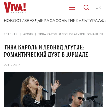
UK
НОВОСТИ
ЗВЕЗДЫ
КРАСА
СОБЫТИЯ
КУЛЬТУРА
АФ
ГЛАВНАЯ
АРХИВ
ТИНА КАРОЛЬ И ЛЕОНИД АГУТИН: РОМАНТИЧЕС
Тина Кароль и Леонид Агутин:
романтический дуэт в Юрмале
27.07.2013