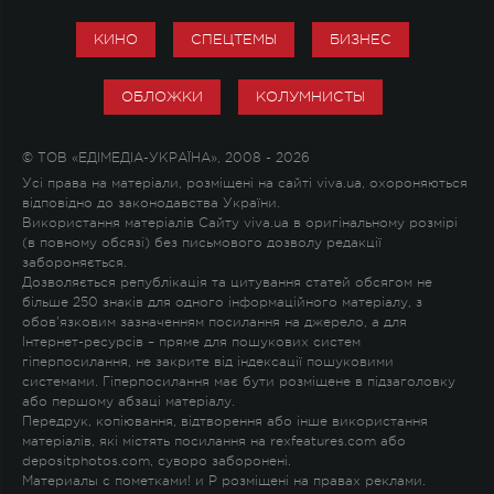
КИНО
СПЕЦТЕМЫ
БИЗНЕС
ОБЛОЖКИ
КОЛУМНИСТЫ
© ТОВ «ЕДІМЕДІА-УКРАЇНА», 2008 - 2026
Усі права на матеріали, розміщені на сайті viva.ua, охороняються
відповідно до законодавства України.
Використання матеріалів Сайту viva.ua в оригінальному розмірі
(в повному обсязі) без письмового дозволу редакції
забороняється.
Дозволяється републікація та цитування статей обсягом не
більше 250 знаків для одного інформаційного матеріалу, з
обов'язковим зазначенням посилання на джерело, а для
Інтернет-ресурсів – пряме для пошукових систем
гіперпосилання, не закрите від індексації пошуковими
системами. Гіперпосилання має бути розміщене в підзаголовку
або першому абзаці матеріалу.
Передрук, копіювання, відтворення або інше використання
матеріалів, які містять посилання на rexfeatures.com або
depositphotos.com, суворо заборонені.
Материалы с пометками
!
и
P
розміщені на правах реклами.