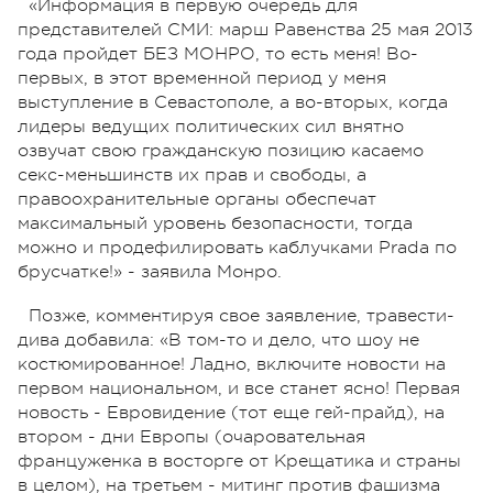
«Информация в первую очередь для
представителей СМИ: марш Равенства 25 мая 2013
года пройдет БЕЗ МОНРО, то есть меня! Во-
первых, в этот временной период у меня
выступление в Севастополе, а во-вторых, когда
лидеры ведущих политических сил внятно
озвучат свою гражданскую позицию касаемо
секс-меньшинств их прав и свободы, а
правоохранительные органы обеспечат
максимальный уровень безопасности, тогда
можно и продефилировать каблучками Prada по
брусчатке!» - заявила Монро.
Позже, комментируя свое заявление, травести-
дива добавила: «В том-то и дело, что шоу не
костюмированное! Ладно, включите новости на
первом национальном, и все станет ясно! Первая
новость - Евровидение (тот еще гей-прайд), на
втором - дни Европы (очаровательная
француженка в восторге от Крещатика и страны
в целом), на третьем - митинг против фашизма