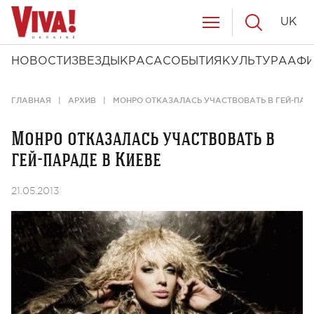
UK
НОВОСТИ
ЗВЕЗДЫ
КРАСА
СОБЫТИЯ
КУЛЬТУРА
АФ
ГЛАВНАЯ
АРХИВ
МОНРО ОТКАЗАЛАСЬ УЧАСТВОВАТЬ В ГЕЙ-ПАРА
Монро отказалась участвовать в
гей-параде в Киеве
21.05.2013