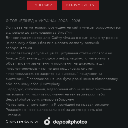
ОБЛОЖКИ
КОЛУМНИСТЫ
© ТОВ «ЕДІМЕДІА-УКРАЇНА», 2008 - 2026
Усі права на матеріали, розміщені на сайті viva.ua, охороняються
відповідно до законодавства України.
Використання матеріалів Сайту viva.ua в оригінальному розмірі
(в повному обсязі) без письмового дозволу редакції
забороняється.
Дозволяється републікація та цитування статей обсягом не
більше 250 знаків для одного інформаційного матеріалу, з
обов'язковим зазначенням посилання на джерело, а для
Інтернет-ресурсів – пряме для пошукових систем
гіперпосилання, не закрите від індексації пошуковими
системами. Гіперпосилання має бути розміщене в підзаголовку
або першому абзаці матеріалу.
Передрук, копіювання, відтворення або інше використання
матеріалів, які містять посилання на rexfeatures.com або
depositphotos.com, суворо заборонені.
Материалы с пометками
!
и
P
розміщені на правах реклами.
Редакція не несе відповідальності за достовірність цієї
інформації.
Стоковые фото от: