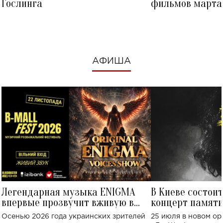
Гослинга
фильмов марта 
посмотреть в к
АФИША
Легендарная музыка ENIGMA
В Киеве состои
впервые прозвучит вживую в
концерт памят
Украине: где состоится концерт
Клименко: более
Осенью 2026 года украинских зрителей
25 июля в новом op