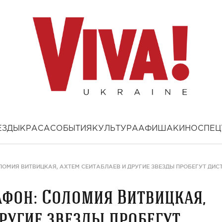
ЕЗДЫ
КРАСА
СОБЫТИЯ
КУЛЬТУРА
АФИША
КИНО
СПЕЦ
ЛОМИЯ ВИТВИЦКАЯ, АХТЕМ СЕИТАБЛАЕВ И ДРУГИЕ ЗВЕЗДЫ ПРОБЕГУТ ДИС
афон: Соломия Витвицкая,
ругие звезды пробегут