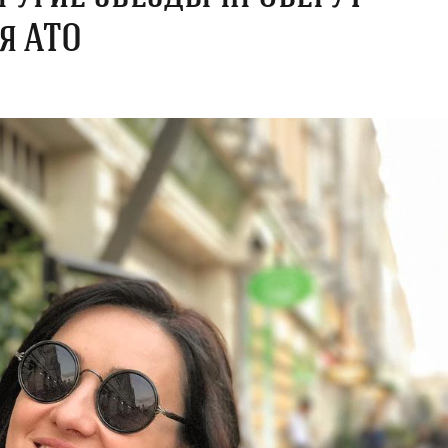
я АТО