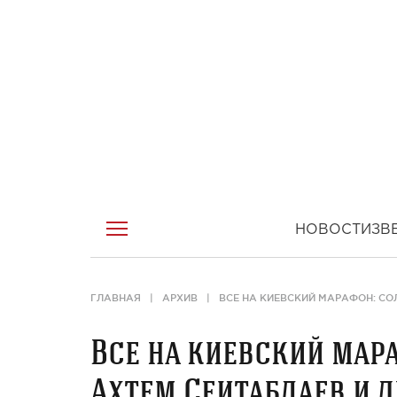
НОВОСТИ
ЗВ
ГЛАВНАЯ
АРХИВ
ВСЕ НА КИЕВСКИЙ МАРАФОН: СО
Все на киевский мар
Ахтем Сеитаблаев и д