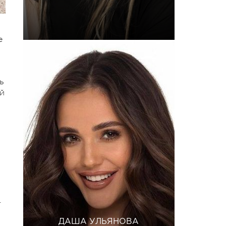
е
ь
ый
.
ДАША УЛЬЯНОВА