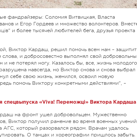
ные фандрайзеры: Соломия Витвицкая, Власта
ванов и Егор Гордеев и множество волонтеров. Вмест
ів" и более тысячей любителей бега, друзья проекта
ой, Виктор Кардаш, решил помочь всем нам – защитит
не слова, и добросовестно выполнял свой добровольн
н и не потерял ногу. Казалось бы, все, жизнь молодого
разрушена навсегда, но Виктор снова и снова выбрал
нул себе свою жизнь, женился, освоил новую
редь помочь Виктору конкретными действиями", –
я спецвыпуска «Viva! Переможці» Виктора Кардаша
ардаш на фронт ушел добровольцем. Мужественно
ов, Виктор получил ранение во время военных учений
а АГС, который разорвался рядом. Врачам удалось
утировать. О танцах и хореографии пришлось забыть.