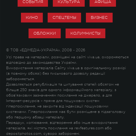
СОБЫТИЯ
КУЛЬТУРА
АФИША
КИНО
СПЕЦТЕМЫ
БИЗНЕС
ОБЛОЖКИ
КОЛУМНИСТЫ
© ТОВ «ЕДІМЕДІА-УКРАЇНА», 2008 - 2026
Усі права на матеріали, розміщені на сайті viva.ua, охороняються
відповідно до законодавства України.
Використання матеріалів Сайту viva.ua в оригінальному розмірі
(в повному обсязі) без письмового дозволу редакції
забороняється.
Дозволяється републікація та цитування статей обсягом не
більше 250 знаків для одного інформаційного матеріалу, з
обов'язковим зазначенням посилання на джерело, а для
Інтернет-ресурсів – пряме для пошукових систем
гіперпосилання, не закрите від індексації пошуковими
системами. Гіперпосилання має бути розміщене в підзаголовку
або першому абзаці матеріалу.
Передрук, копіювання, відтворення або інше використання
матеріалів, які містять посилання на rexfeatures.com або
depositphotos.com, суворо заборонені.