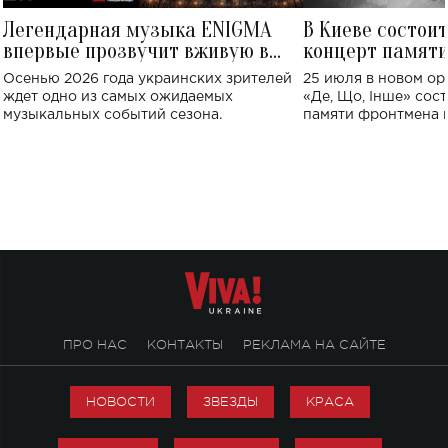
Легендарная музыка ENIGMA
В Киеве состои
впервые прозвучит вживую в
концерт памят
Украине: где состоится концерт
Клименко: более
Осенью 2026 года украинских зрителей
25 июля в новом op
исполнят песн
ждет одно из самых ожидаемых
«Де, Що, Інше» сос
музыкальных событий сезона.
памяти фронтмена
Михаила Клименко. 
особенный музыкал
посвященный артист
стало символом ис
настоящей любви.
ПРО НАС
КОНТАКТЫ
РЕКЛАМА НА САЙТЕ
НОВОСТИ
ЗВЕЗДЫ
КРАСА