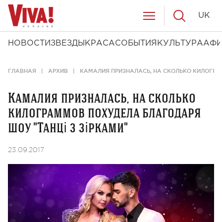
UK
НОВОСТИ
ЗВЕЗДЫ
КРАСА
СОБЫТИЯ
КУЛЬТУРА
АФ
ГЛАВНАЯ
АРХИВ
КАМАЛИЯ ПРИЗНАЛАСЬ, НА СКОЛЬКО КИЛОГРАМ
Камалия призналась, на сколько
килограммов похудела благодаря
шоу "Танці з зірками"
23.09.2017