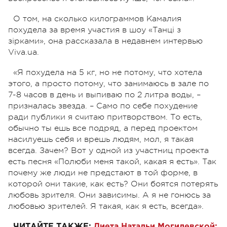
О том, на сколько килограммов Камалия
похудела за время участия в шоу «Танці з
зірками», она рассказала в недавнем интервью
Viva.ua.
«Я похудела на 5 кг, но не потому, что хотела
этого, а просто потому, что занимаюсь в зале по
7-8 часов в день и выпиваю по 2 литра воды, –
призналась звезда. – Само по себе похудение
ради публики я считаю притворством. То есть,
обычно ты ешь все подряд, а перед проектом
насилуешь себя и врешь людям, мол, я такая
всегда. Зачем? Вот у одной из участниц проекта
есть песня «Полюби меня такой, какая я есть». Так
почему же люди не предстают в той форме, в
которой они такие, как есть? Они боятся потерять
любовь зрителя. Они зависимы. А я не гонюсь за
любовью зрителей. Я такая, как я есть, всегда».
ЧИТАЙТЕ ТАКЖЕ:
Диета Натальи Могилевской: