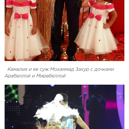
Камалия и ее суж Мохаммад Захур с дочками
Арабеллой и Мирабеллой