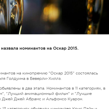
назвала номинантов на Оскар 2015.
нантов на кинопремию "Оскар 2015" состоялась
эля Голдуина в Беверли-Хиллз.
бьявлены в два этапа. Номинантов в 11 категориях, в
м", "Лучший анимационный фильм" и "Лучшие
ы Джей Джей Абрамс и Альфонсо Куарон.
 13 категориях обьявили киноактер Крис Пайн и