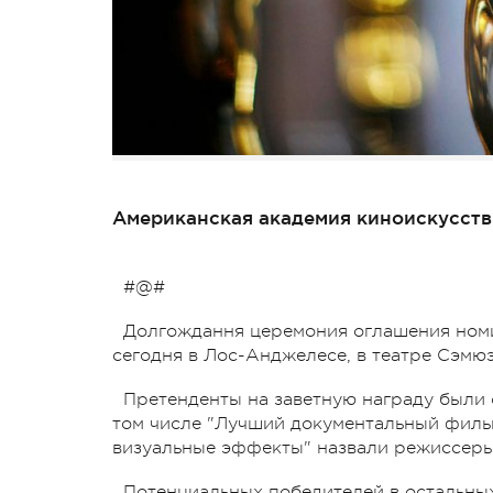
Американская академия киноискусств 
#@#
Долгождання церемония оглашения номи
сегодня в Лос-Анджелесе, в театре Сэмю
Претенденты на заветную награду были о
том числе "Лучший документальный филь
визуальные эффекты" назвали режиссер
Потенциальных победителей в остальных