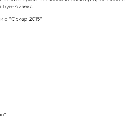
л Бун-Айзекс.
ию "Оскар 2015"
эн"