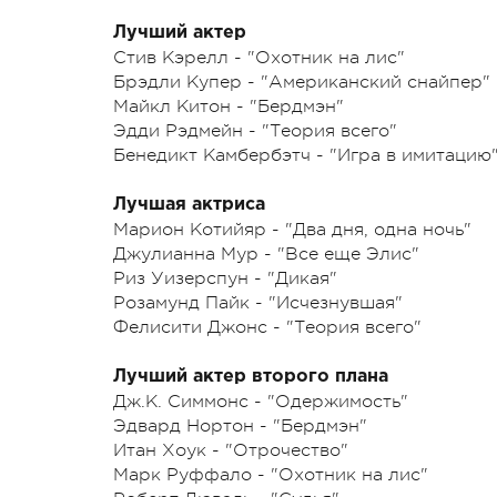
Лучший актер
Стив Кэрелл - "Охотник на лис"
Брэдли Купер - "Американский снайпер"
Майкл Китон - "Бердмэн"
Эдди Рэдмейн - "Теория всего"
Бенедикт Камбербэтч - "Игра в имитацию
Лучшая актриса
Марион Котийяр - "Два дня, одна ночь"
Джулианна Мур - "Все еще Элис"
Риз Уизерспун - "Дикая"
Розамунд Пайк - "Исчезнувшая"
Фелисити Джонс - "Теория всего"
Лучший актер второго плана
Дж.К. Симмонс - "Одержимость"
Эдвард Нортон - "Бердмэн"
Итан Хоук - "Отрочество"
Марк Руффало - "Охотник на лис"