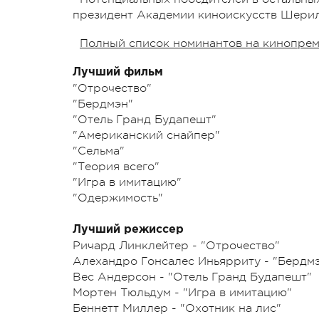
президент Академии киноискусств Шери
Полный список номинантов на кинопрем
Лучший фильм
"Отрочество"
"Бердмэн"
"Отель Гранд Будапешт"
"Американский снайпер"
"Сельма"
"Теория всего"
"Игра в имитацию"
"Одержимость"
Лучший режиссер
Ричард Линклейтер - "Отрочество"
Алехандро Гонсалес Иньярриту - "Бердм
Вес Андерсон - "Отель Гранд Будапешт"
Мортен Тюльдум - "Игра в имитацию"
Беннетт Миллер - "Охотник на лис"