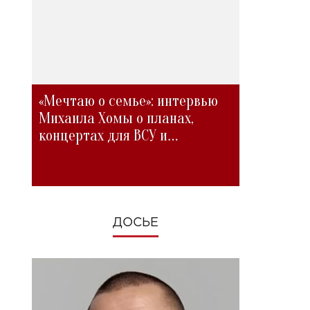
«Мечтаю о семье»: интервью
Михаила Хомы о планах,
концертах для ВСУ и
изменениях во время войны
ДОСЬЕ