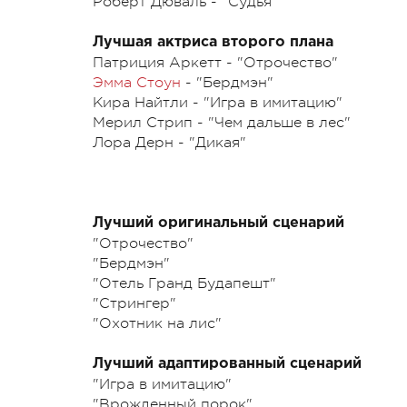
Роберт Дюваль - "Судья"
Лучшая актриса второго плана
Патриция Аркетт - "Отрочество"
Эмма Стоун
- "Бердмэн"
Кира Найтли - "Игра в имитацию"
Мерил Стрип - "Чем дальше в лес"
Лора Дерн - "Дикая"
Лучший оригинальный сценарий
"Отрочество"
"Бердмэн"
"Отель Гранд Будапешт"
"Стрингер"
"Охотник на лис"
Лучший адаптированный сценарий
"Игра в имитацию"
"Врожденный порок"