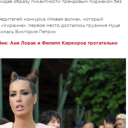
 придав образу пикантности трендовым пиджаком без
бедителей конкурса «Новая волна», который
«Украина»: первое место досталось грузинке Нуце
жилась Виктория Петрик.
не: Ани Лорак и Филипп Киркоров трогательно