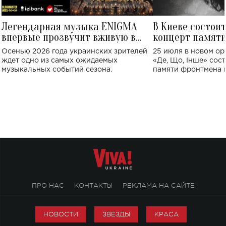
Легендарная музыка ENIGMA
В Киеве состои
впервые прозвучит вживую в
концерт памят
Украине: где состоится концерт
Клименко: более
Осенью 2026 года украинских зрителей
25 июля в новом op
исполнят песн
ждет одно из самых ожидаемых
«Де, Що, Інше» сос
музыкальных событий сезона.
памяти фронтмена
Михаила Клименко. 
особенный музыкал
посвященный артист
стало символом ис
настоящей любви.
ПРО НАС
КОНТАКТЫ
РЕКЛАМА НА САЙТЕ
НОВОСТИ
ЗВЕЗДЫ
КРАСА