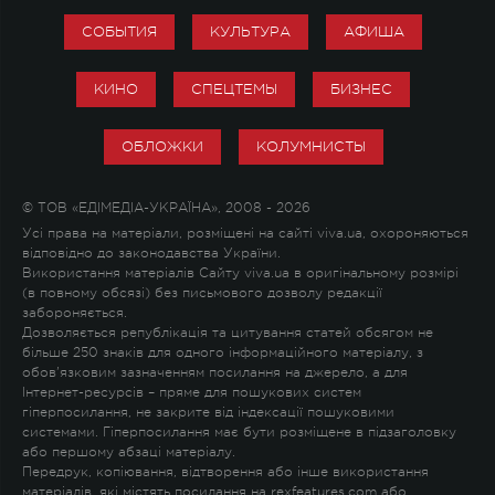
СОБЫТИЯ
КУЛЬТУРА
АФИША
КИНО
СПЕЦТЕМЫ
БИЗНЕС
ОБЛОЖКИ
КОЛУМНИСТЫ
© ТОВ «ЕДІМЕДІА-УКРАЇНА», 2008 - 2026
Усі права на матеріали, розміщені на сайті viva.ua, охороняються
відповідно до законодавства України.
Використання матеріалів Сайту viva.ua в оригінальному розмірі
(в повному обсязі) без письмового дозволу редакції
забороняється.
Дозволяється републікація та цитування статей обсягом не
більше 250 знаків для одного інформаційного матеріалу, з
обов'язковим зазначенням посилання на джерело, а для
Інтернет-ресурсів – пряме для пошукових систем
гіперпосилання, не закрите від індексації пошуковими
системами. Гіперпосилання має бути розміщене в підзаголовку
або першому абзаці матеріалу.
Передрук, копіювання, відтворення або інше використання
матеріалів, які містять посилання на rexfeatures.com або