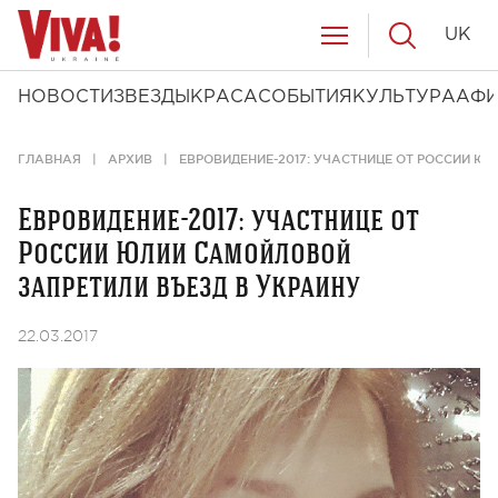
UK
НОВОСТИ
ЗВЕЗДЫ
КРАСА
СОБЫТИЯ
КУЛЬТУРА
АФ
ГЛАВНАЯ
АРХИВ
ЕВРОВИДЕНИЕ-2017: УЧАСТНИЦЕ ОТ РОССИИ Ю
Евровидение-2017: участнице от
России Юлии Самойловой
запретили въезд в Украину
22.03.2017