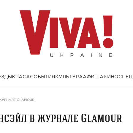
ЕЗДЫ
КРАСА
СОБЫТИЯ
КУЛЬТУРА
АФИША
КИНО
СПЕЦ
 ЖУРНАЛЕ GLAMOUR
нсэйл в журнале Glamour