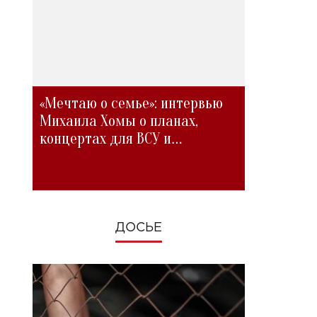
«Мечтаю о семье»: интервью
Михаила Хомы о планах,
концертах для ВСУ и
изменениях во время войны
ДОСЬЕ