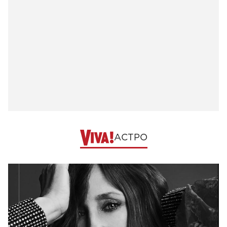
АСТРО