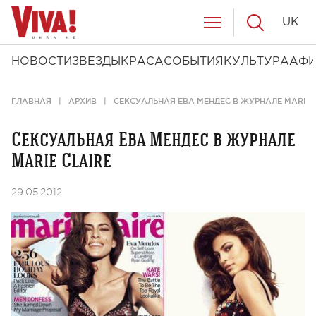
UK
НОВОСТИ
ЗВЕЗДЫ
КРАСА
СОБЫТИЯ
КУЛЬТУРА
АФ
ГЛАВНАЯ
АРХИВ
СЕКСУАЛЬНАЯ ЕВА МЕНДЕС В ЖУРНАЛЕ MARIE 
Сексуальная Ева Мендес в журнале
Marie Claire
29.05.2012