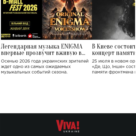
Легендарная музыка ENIGMA
В Киеве состои
впервые прозвучит вживую в
концерт памят
Украине: где состоится концерт
Клименко: более
Осенью 2026 года украинских зрителей
25 июля в новом op
исполнят песн
ждет одно из самых ожидаемых
«Де, Що, Інше» сос
музыкальных событий сезона.
памяти фронтмена
Михаила Клименко. 
особенный музыкал
посвященный артист
стало символом ис
настоящей любви.