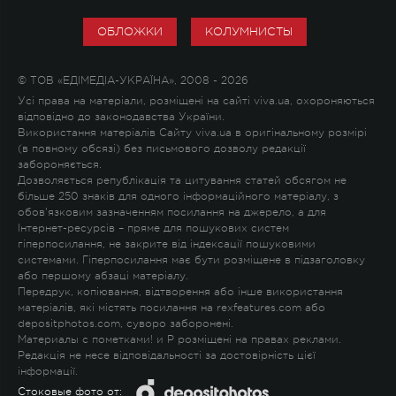
ОБЛОЖКИ
КОЛУМНИСТЫ
© ТОВ «ЕДІМЕДІА-УКРАЇНА», 2008 - 2026
Усі права на матеріали, розміщені на сайті viva.ua, охороняються
відповідно до законодавства України.
Використання матеріалів Сайту viva.ua в оригінальному розмірі
(в повному обсязі) без письмового дозволу редакції
забороняється.
Дозволяється републікація та цитування статей обсягом не
більше 250 знаків для одного інформаційного матеріалу, з
обов'язковим зазначенням посилання на джерело, а для
Інтернет-ресурсів – пряме для пошукових систем
гіперпосилання, не закрите від індексації пошуковими
системами. Гіперпосилання має бути розміщене в підзаголовку
або першому абзаці матеріалу.
Передрук, копіювання, відтворення або інше використання
матеріалів, які містять посилання на rexfeatures.com або
depositphotos.com, суворо заборонені.
Материалы с пометками
!
и
P
розміщені на правах реклами.
Редакція не несе відповідальності за достовірність цієї
інформації.
Стоковые фото от: