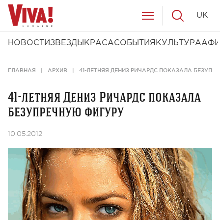
UK
НОВОСТИ
ЗВЕЗДЫ
КРАСА
СОБЫТИЯ
КУЛЬТУРА
АФ
ГЛАВНАЯ
АРХИВ
41-ЛЕТНЯЯ ДЕНИЗ РИЧАРДС ПОКАЗАЛА БЕЗУПР
41-летняя Дениз Ричардс показала
безупречную фигуру
10.05.2012