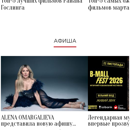
Топ-5 лучших фильмов Райана
Топ-5 самых о
Гослинга
фильмов марта 
посмотреть в к
АФИША
ALENA OMARGALIEVA
Легендарная м
представила новую афишу
впервые прозву
большого концерта во Дворце
Украине: где со