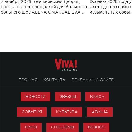
7 ноября 2026 года киевский Дворец
Осенью 2026 года у
спорта
спорта станет площадкой для большого
ждет одно из самы
сольного шоу ALENA OMARGALIEVA.
музыкальных событ
Концерт получил символичное название
«Не пьяная — влюбленная».
ПРО НАС
КОНТАКТЫ
РЕКЛАМА НА САЙТЕ
НОВОСТИ
ЗВЕЗДЫ
КРАСА
СОБЫТИЯ
КУЛЬТУРА
АФИША
КИНО
СПЕЦТЕМЫ
БИЗНЕС