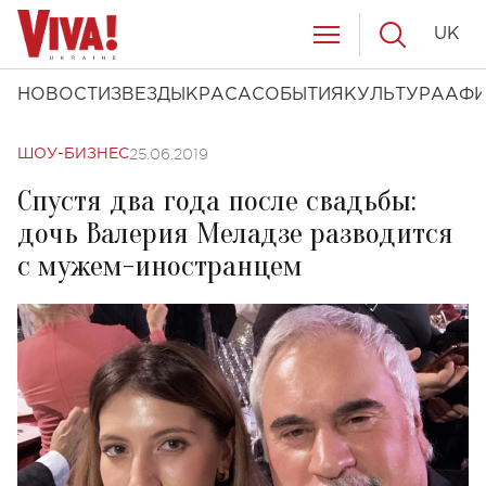
UK
НОВОСТИ
ЗВЕЗДЫ
КРАСА
СОБЫТИЯ
КУЛЬТУРА
АФ
25.06.2019
ШОУ-БИЗНЕС
Спустя два года после свадьбы:
дочь Валерия Меладзе разводится
с мужем-иностранцем