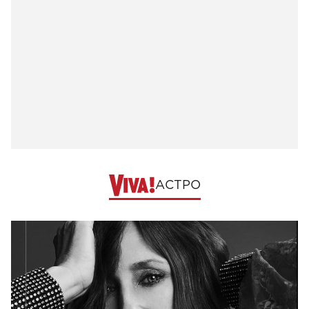
АСТРО