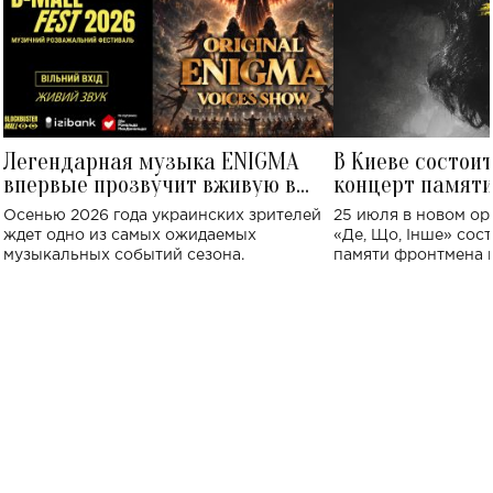
Легендарная музыка ENIGMA
В Киеве состои
впервые прозвучит вживую в
концерт памят
Украине: где состоится концерт
Клименко: более
Осенью 2026 года украинских зрителей
25 июля в новом op
исполнят песн
ждет одно из самых ожидаемых
«Де, Що, Інше» сос
музыкальных событий сезона.
памяти фронтмена
Михаила Клименко. 
особенный музыкал
посвященный артист
стало символом ис
настоящей любви.