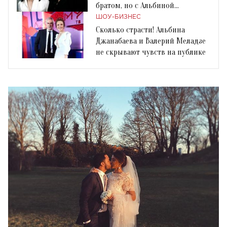
братом, но с Альбиной
Джанабаевой - нет!"
ШОУ-БИЗНЕС
Сколько страсти! Альбина
Джанабаева и Валерий Меладзе
не скрывают чувств на публике