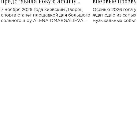
представила новую афишу
впервые прозву
большого концерта во Дворце
Украине: где со
7 ноября 2026 года киевский Дворец
Осенью 2026 года у
спорта
спорта станет площадкой для большого
ждет одно из самы
сольного шоу ALENA OMARGALIEVA.
музыкальных событ
Концерт получил символичное название
«Не пьяная — влюбленная».