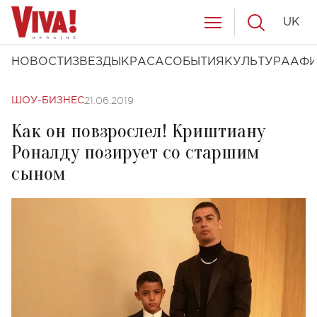
UK
НОВОСТИ
ЗВЕЗДЫ
КРАСА
СОБЫТИЯ
КУЛЬТУРА
АФ
21.06.2019
ШОУ-БИЗНЕС
Как он повзрослел! Криштиану
Роналду позирует со старшим
сыном