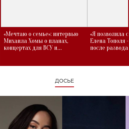
«Мечтаю о семье»: интервью
«Я позволила 
Михаила Хомы о планах,
Елена Тополя 
концертах для ВСУ и
после развода
изменениях во время войны
ДОСЬЕ