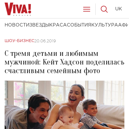
UK
НОВОСТИ
ЗВЕЗДЫ
КРАСА
СОБЫТИЯ
КУЛЬТУРА
АФ
20.06.2019
ШОУ-БИЗНЕС
С тремя детьми и любимым
мужчиной: Кейт Хадсон поделилась
счастливым семейным фото