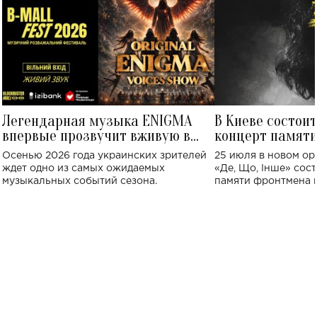
Легендарная музыка ENIGMA
В Киеве состои
впервые прозвучит вживую в
концерт памят
Украине: где состоится концерт
Клименко: более
Осенью 2026 года украинских зрителей
25 июля в новом op
исполнят песн
ждет одно из самых ожидаемых
«Де, Що, Інше» сос
музыкальных событий сезона.
памяти фронтмена
Михаила Клименко. 
особенный музыкал
посвященный артист
стало символом ис
настоящей любви.