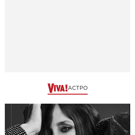
АСТРО