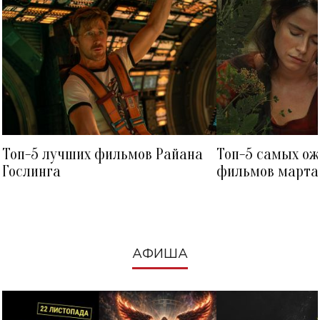
Топ-5 лучших фильмов Райана
Топ-5 самых о
Гослинга
фильмов марта 
посмотреть в к
АФИША