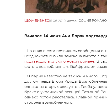
15.06.2019
Автор:
ШОУ-БИЗНЕС
СОФИЯ РОМАНО
Вечером 14 июня Ани Лорак подтверди
На днях в сети появились сообщения о 
неоднократно была замечена вместе с та
подтвердила слухи о новом романе
. В с
фото с возлюбленным. Бойфрендом звезды
О парне известно не так уж и много. Ег
другом певца Егора Крида. Возлюбленный
однако из старых аккаунтов Глеба удалос
браке с украинской певицей Татьяной Ре
однако потом рассталась. Главной причи
стороны возлюбленного.