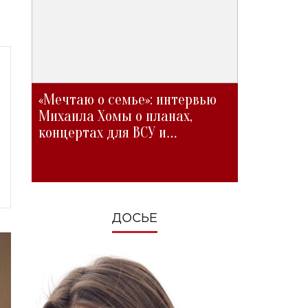
«Мечтаю о семье»: интервью
Михаила Хомы о планах,
концертах для ВСУ и
изменениях во время войны
ДОСЬЕ