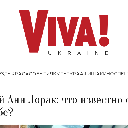
ЕЗДЫ
КРАСА
СОБЫТИЯ
КУЛЬТУРА
АФИША
КИНО
СПЕЦ
 Ани Лорак: что известно 
бе?