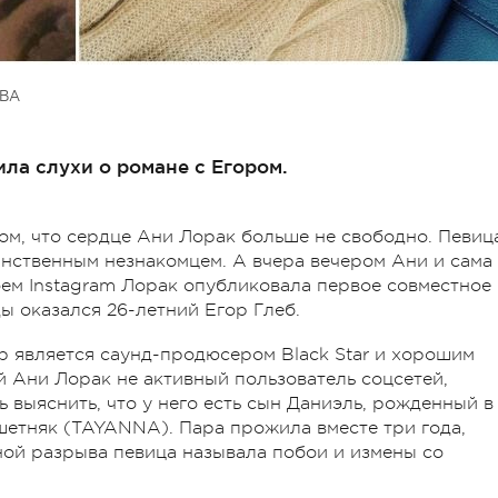
ВА
ла слухи о романе с Егором.
том, что сердце Ани Лорак больше не свободно. Певиц
инственным незнакомцем. А вчера вечером Ани и сама
воем Instagram Лорак опубликовала первое совместное
 оказался 26-летний Егор Глеб.
ор является саунд-продюсером Black Star и хорошим
 Ани Лорак не активный пользователь соцсетей,
ь выяснить, что у него есть сын Даниэль, рожденный в
шетняк (TAYANNA). Пара прожила вместе три года,
ной разрыва певица называла побои и измены со